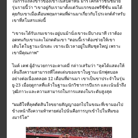
ในการแถลงข่าวของเขาในสัปดาห์นี้ มาร์โคกล่าวชื่นชมวัย
รุ่นรายนี้ว่า “เขาอยู่กับเรามาตั้งแต่วันแรกของพรีซีซั่น ผมได้
คุยกับเขาเมื่อเดือนพฤษภาคมที่ผ่านมาเกี่ยวกับโปรเจกต์สําหรับ
เขาที่สโมสรแห่งนี้
“เขาจะได้รับเกมเขาจะอยู่บนม้านั่งเขาจะมีบางนาที เราต้อง
อดทนกับเขาและไม่กดดันเขา “ตอนนี้เราต้องช่วยให้เขา
เติบโตในฐานะนักเตะ เขาจะมีเวลาอยู่ในทีมชุดใหญ่ เพราะ
เขามีคุณภาพ”
ไมค์ เคฟ ผู้อํานวยการอะคาเดมี่ กล่าวเสริมว่า “ลุคได้แสดงให้
เห็นถึงความสามารถที่โดดเด่นของเขาในฐานะนักฟุตบอล
อย่างต่อเนื่องตลอด 12 เดือนที่ผ่านมา เขาเป็นขาประจําในรุ่น
ยู-23 เมื่อฤดูกาลที่แล้วในฐานะนักวิชาการปีแรก และเน้นย้ําถึง
วุฒิภาวะและความสามารถในการแสดงในระดับสูงสุด
“ผมดีใจที่ลุคตัดสินใจขยายสัญญาออกไปในขณะที่เขามองไป
ข้างหน้าถึงความท้าทายต่อไปนั่นคือการบุกเข้าไปในทีมขอ
งมาร์โค”