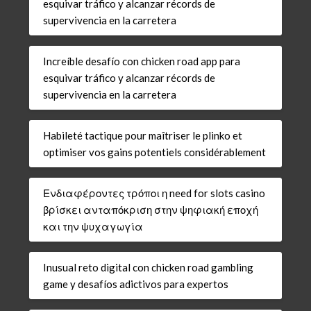
esquivar tráfico y alcanzar récords de
supervivencia en la carretera
Increíble desafío con chicken road app para
esquivar tráfico y alcanzar récords de
supervivencia en la carretera
Habileté tactique pour maîtriser le plinko et
optimiser vos gains potentiels considérablement
Ενδιαφέροντες τρόποι η need for slots casino
βρίσκει ανταπόκριση στην ψηφιακή εποχή
και την ψυχαγωγία
Inusual reto digital con chicken road gambling
game y desafíos adictivos para expertos