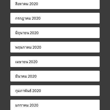
สิงหาคม 2020
กรกฎาคม 2020
มิถุนายน 2020
พฤษภาคม 2020
เมษายน 2020
มีนาคม 2020
กุมภาพันธ์ 2020
มกราคม 2020