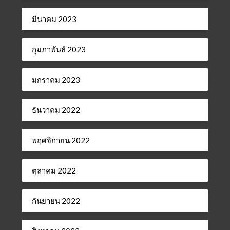
มีนาคม 2023
กุมภาพันธ์ 2023
มกราคม 2023
ธันวาคม 2022
พฤศจิกายน 2022
ตุลาคม 2022
กันยายน 2022