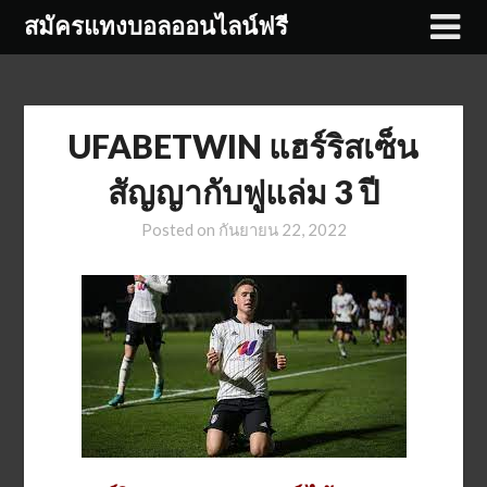
Skip
สมัครแทงบอลออนไลน์ฟรี
to
content
UFABETWIN แฮร์ริสเซ็น
สัญญากับฟูแล่ม 3 ปี
Posted on
กันยายน 22, 2022