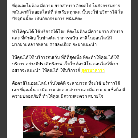
ที่คุณจะไม่ต้อง มีความ ยากลำบาก อีกต่อไป ในกิจกรรมการ
พนันคาสิโนออนไลน์ที่ นักเรียนทุกคน นั้นจะใช้ บริการได้ ใน
ปัจจุบันนี้จะ เป็นกิจกรรมการ พนันที่จะ
ทำให้คุณได้ ใช้บริการได้โดย ที่จะไม่ต้อง มีความยาก ลำบาก
และ ที่สำคัญ ในข้างต้น ว่าการพนัน คาสิโนออนไลน์มี
มากมายหลากหลาย รายละเอียด จะมาแนะนำ
ให้คุณได้ใช้ บริการกับเว็บ ที่ดีที่สุดเพื่อ ที่จะทำให้คุณ ได้ใช้
บริการ อย่างมีประสิทธิภาพ
เว็บไซต์คาสิโน ออนไลน์ที่เรา
อยากจะแนะนำ ให้คุณได้ ใช้บริการก็
สูตรบาคาร่า
คือคาสิโนออนไลน์ เว็บไซต์ที่ จะสามารถ ที่จะใช้ บริการได้
เลย ที่คุณนั้น จะมีความ สะดวกสบาย และมีความ น่าเชื่อถือ มี
ความปลอดภัยที่ ทำให้คุณ มีความสะดวก สบายใจ