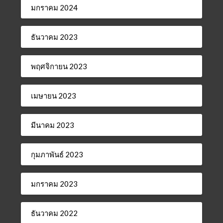
มกราคม 2024
ธันวาคม 2023
พฤศจิกายน 2023
เมษายน 2023
มีนาคม 2023
กุมภาพันธ์ 2023
มกราคม 2023
ธันวาคม 2022