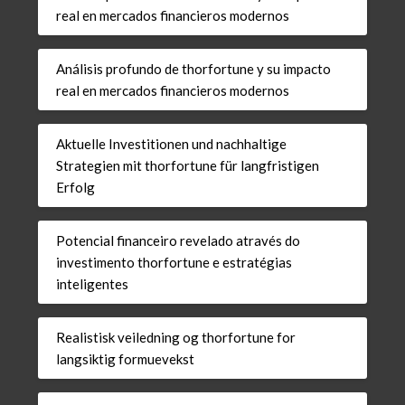
real en mercados financieros modernos
Análisis profundo de thorfortune y su impacto
real en mercados financieros modernos
Aktuelle Investitionen und nachhaltige
Strategien mit thorfortune für langfristigen
Erfolg
Potencial financeiro revelado através do
investimento thorfortune e estratégias
inteligentes
Realistisk veiledning og thorfortune for
langsiktig formuevekst