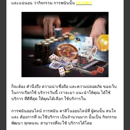
และแน่นอน ว่ากิจกรรม การพนันนั้น
UFABET
ก็จะต้อง คำนึงถึง ความน่าเชื่อถือ และความปลอดภัย ของเว็บ
ในการเรียกใช้ บริการวันนี้ เราจะมา แนะนำให้คุณ ได้ใช้
บริการ ที่ดีที่สุด ให้คุณได้เลือก ใช้บริการใน
การพนันออนไลน์
การพนัน คาสิโนออนไลน์ที่ ผู้คนนั้น สนใจ
และ ต้องการที่ จะใช้บริการ เป็นจำนวนมาก นั้นเป็น กิจกรรม
พัฒนา ทุกคนจะ สามารถที่จะใช้ บริการได้โดย