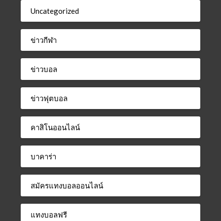
Uncategorized
ข่าวกีฬา
ข่าวบอล
ข่าวฟุตบอล
คาสิโนออนไลน์
บาคาร่า
สมัครแทงบอลออนไลน์
แทงบอลฟรี