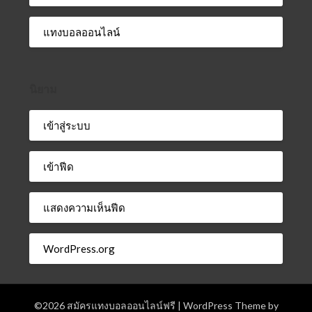
แทงบอลออนไลน์
นิยาม
เข้าสู่ระบบ
เข้าฟีด
แสดงความเห็นฟีด
WordPress.org
©2026 สมัครแทงบอลออนไลน์ฟรี
| WordPress Theme by