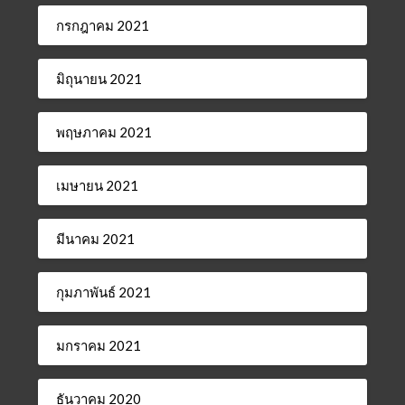
กรกฎาคม 2021
มิถุนายน 2021
พฤษภาคม 2021
เมษายน 2021
มีนาคม 2021
กุมภาพันธ์ 2021
มกราคม 2021
ธันวาคม 2020