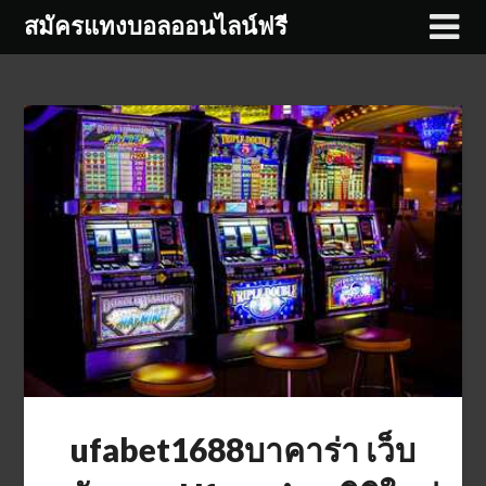
Skip
สมัครแทงบอลออนไลน์ฟรี
to
content
ufabet1688บาคาร่า เว็บ