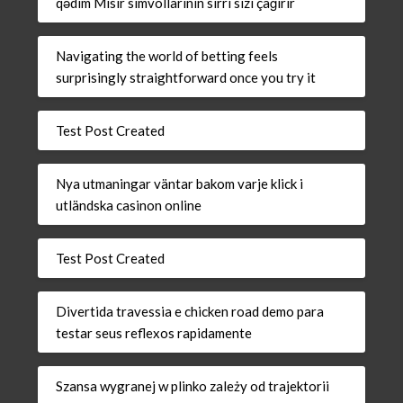
qədim Misir simvollarının sirri sizi çağırır
Navigating the world of betting feels
surprisingly straightforward once you try it
Test Post Created
Nya utmaningar väntar bakom varje klick i
utländska casinon online
Test Post Created
Divertida travessia e chicken road demo para
testar seus reflexos rapidamente
Szansa wygranej w plinko zależy od trajektorii