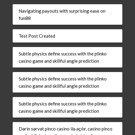
Navigating payouts with surprising ease on
fun88
Test Post Created
Subtle physics define success with the plinko
casino game and skillful angle prediction
Subtle physics define success with the plinko
casino game and skillful angle prediction
Subtle physics define success with the plinko
casino game and skillful angle prediction
Dərin sərvət pinco casino ilə açılır, casino pinco