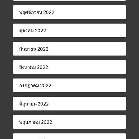
พฤศจิกายน 2022
ตุลาคม 2022
กันยายน 2022
สิงหาคม 2022
กรกฎาคม 2022
มิถุนายน 2022
พฤษภาคม 2022