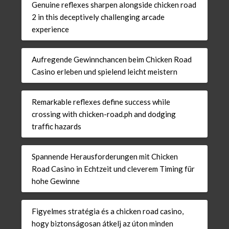
Genuine reflexes sharpen alongside chicken road
2 in this deceptively challenging arcade
experience
Aufregende Gewinnchancen beim Chicken Road
Casino erleben und spielend leicht meistern
Remarkable reflexes define success while
crossing with chicken-road.ph and dodging
traffic hazards
Spannende Herausforderungen mit Chicken
Road Casino in Echtzeit und cleverem Timing für
hohe Gewinne
Figyelmes stratégia és a chicken road casino,
hogy biztonságosan átkelj az úton minden