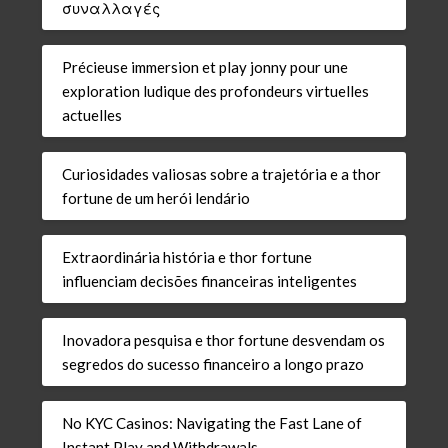
συναλλαγές
Précieuse immersion et play jonny pour une
exploration ludique des profondeurs virtuelles
actuelles
Curiosidades valiosas sobre a trajetória e a thor
fortune de um herói lendário
Extraordinária história e thor fortune
influenciam decisões financeiras inteligentes
Inovadora pesquisa e thor fortune desvendam os
segredos do sucesso financeiro a longo prazo
No KYC Casinos: Navigating the Fast Lane of
Instant Play and Withdrawals