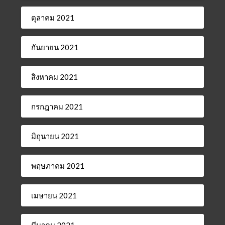
ตุลาคม 2021
กันยายน 2021
สิงหาคม 2021
กรกฎาคม 2021
มิถุนายน 2021
พฤษภาคม 2021
เมษายน 2021