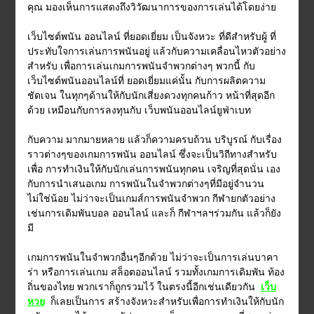
คุณ มองเห็นการแสดงถึงวิวัฒนาการของการเล่นได้โดยง่าย
เว็บไซต์พนัน ออนไลน์ ที่ยอดเยี่ยม เป็นจังหวะ ที่ดีสำหรับผู้ ที่
ประทับใจการเล่นการพนันอยู่ แล้วกับความเคลื่อนไหวตัวอย่าง
สำหรับ เพื่อการเล่นเกมการพนันจำพวกต่างๆ พวกนี้ กับ
เว็บไซต์พนันออนไลน์ที่ ยอดเยี่ยมแค่นั้น กับการผลิตความ
ชัดเจน ในทุกๆด้านให้กับนักเสี่ยงดวงทุกคนก้าว หน้าที่สุดอีก
ด้วย เหมือนกับการลงทุนกับ เว็บพนันออนไลน์ยูฟ่าเบท
กับความ มากมายหลาย แล้วก็ความครบถ้วน บริบูรณ์ กับเรื่อง
ราวต่างๆของเกมการพนัน ออนไลน์ ซึ่งจะเป็นวิถีทางสำหรับ
เพื่อ การทำเงินให้กับนักเล่นการพนันทุกคน เจริญที่สุดนั่น เอง
กับการนำเสนอเกม การพนันในจำพวกต่างๆที่มีอยู่จำนวน
ไม่ใช่น้อย ไม่ว่าจะเป็นเกมส์การพนันจำพวก กีฬายกตัวอย่าง
เช่นการเดิมพันบอล ออนไลน์ และก็ กีฬาฯลฯร่วมกัน แล้วก็ยัง
มี
เกมการพนันในจำพวกอื่นๆอีกด้วย ไม่ว่าจะเป็นการเล่นบาคา
ร่า หรือการเล่นเกม สล็อตออนไลน์ รวมทั้งเกมการเดิมพัน ท้อง
ถิ่นของไทย พวกเราก็ถูกรวมไว้ ในตรงนี้อีกเช่นเดียวกัน
เว็บ
หวย
ก็เลยเป็นการ สร้างจังหวะสำหรับเพื่อการทำเงินให้กับนัก