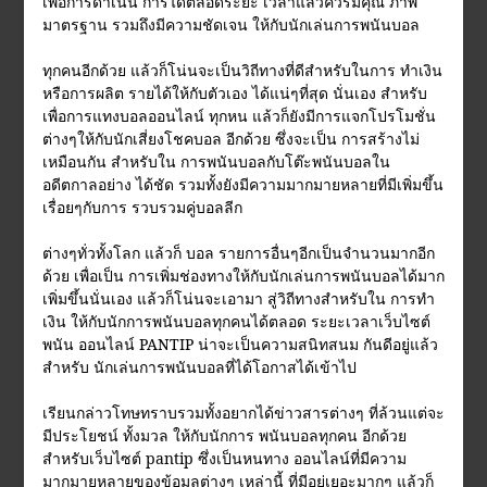
เพื่อการดำเนิน การได้ตลอดระยะ เวลาแล้วควรมีคุณ ภาพ
มาตรฐาน รวมถึงมีความชัดเจน ให้กับนักเล่นการพนันบอล
ทุกคนอีกด้วย แล้วก็โน่นจะเป็นวิถีทางที่ดีสำหรับในการ ทำเงิน
หรือการผลิต รายได้ให้กับตัวเอง ได้แน่ๆที่สุด นั่นเอง สำหรับ
เพื่อการแทงบอลออนไลน์ ทุกหน แล้วก็ยังมีการแจกโปรโมชั่น
ต่างๆให้กับนักเสี่ยงโชคบอล อีกด้วย ซึ่งจะเป็น การสร้างไม่
เหมือนกัน สำหรับใน การพนันบอลกับโต๊ะพนันบอลใน
อดีตกาลอย่าง ได้ชัด รวมทั้งยังมีความมากมายหลายที่มีเพิ่มขึ้น
เรื่อยๆกับการ รวบรวมคู่บอลลีก
ต่างๆทั่วทั้งโลก แล้วก็ บอล รายการอื่นๆอีกเป็นจำนวนมากอีก
ด้วย เพื่อเป็น การเพิ่มช่องทางให้กับนักเล่นการพนันบอลได้มาก
เพิ่มขึ้นนั่นเอง แล้วก็โน่นจะเอามา สู่วิถีทางสำหรับใน การทำ
เงิน ให้กับนักการพนันบอลทุกคนได้ตลอด ระยะเวลาเว็บไซต์
พนัน ออนไลน์ PANTIP น่าจะเป็นความสนิทสนม กันดีอยู่แล้ว
สำหรับ นักเล่นการพนันบอลที่ได้โอกาสได้เข้าไป
เรียนกล่าวโทษทราบรวมทั้งอยากได้ข่าวสารต่างๆ ที่ล้วนแต่จะ
มีประโยชน์ ทั้งมวล ให้กับนักการ พนันบอลทุกคน อีกด้วย
สำหรับเว็บไซต์ pantip ซึ่งเป็นหนทาง ออนไลน์ที่มีความ
มากมายหลายของข้อมูลต่างๆ เหล่านี้ ที่มีอยู่เยอะมากๆ แล้วก็