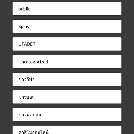
public
Spins
UFABET
Uncategorized
ข่าวกีฬา
ข่าวบอล
ข่าวฟุตบอล
คาสิโนออนไลน์