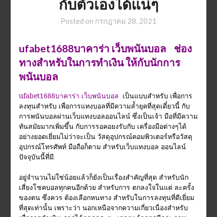
กับตัวเองได้แน่ๆ
Posted on
กรกฎาคม 28, 2021
ufabet1688บาคาร่า เว็บพนันบอล ช่อง
ทางสำหรับในการทำเงิน ให้กับนักการ
พนันบอล
ufabet1688บาคาร่า เว็บพนันบอล
เป็นแบบสำหรับ เพื่อการ
ลงทุนสำหรับ เพื่อการแทงบอลที่มีความล้ำยุคที่สุดเดี๋ยวนี้ กับ
การพนันบอลผ่านเว็บแทงบอลออนไลน์ ซึ่งเป็นเจ้า มือที่มีความ
ทันสมัยมากเพิ่มขึ้น กับการรอคอยงรับกับ เครื่องมือต่างๆได้
อย่างยอดเยี่ยมไม่ว่าจะเป็น วัสดุอุปกรณ์คอมพิวเตอร์หรือวัสดุ
อุปกรณ์โทรศัพท์ มือถือก็ตาม สำหรับเว็บแทงบอล ออนไลน์
ปัจจุบันนี้ที่มี
อยู่จำนวนไม่ใช่น้อยแล้วก็ยังเป็นเรื่องสำคัญที่สุด สำหรับนัก
เสี่ยงโชคบอลทุกคนอีกด้วย สำหรับการ ตกลงใจในแต่ ละครั้ง
ของตน ซึ่งควร ต้องเลือกหนทาง สำหรับในการลงทุนที่ดีเยี่ยม
ที่สุดเท่านั้น เพราะว่า นอกเหนือจากความเกี่ยวเนื่องสำหรับ