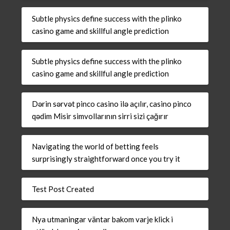
Subtle physics define success with the plinko
casino game and skillful angle prediction
Subtle physics define success with the plinko
casino game and skillful angle prediction
Dərin sərvət pinco casino ilə açılır, casino pinco
qədim Misir simvollarının sirri sizi çağırır
Navigating the world of betting feels
surprisingly straightforward once you try it
Test Post Created
Nya utmaningar väntar bakom varje klick i