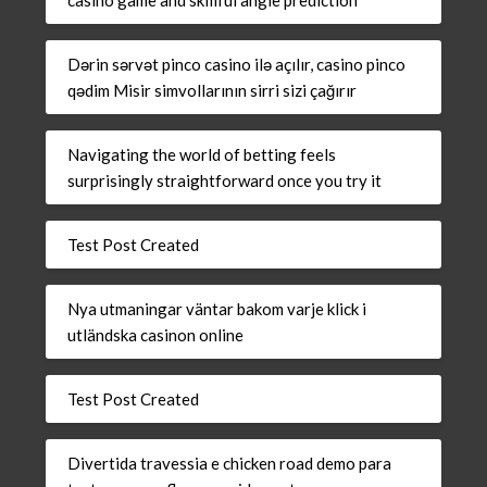
Dərin sərvət pinco casino ilə açılır, casino pinco
qədim Misir simvollarının sirri sizi çağırır
Navigating the world of betting feels
surprisingly straightforward once you try it
Test Post Created
Nya utmaningar väntar bakom varje klick i
utländska casinon online
Test Post Created
Divertida travessia e chicken road demo para