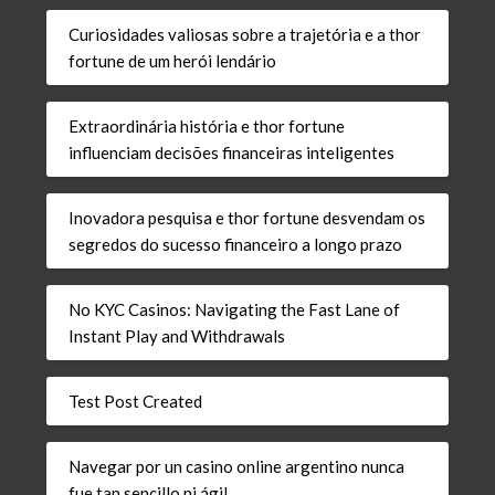
Curiosidades valiosas sobre a trajetória e a thor
fortune de um herói lendário
Extraordinária história e thor fortune
influenciam decisões financeiras inteligentes
Inovadora pesquisa e thor fortune desvendam os
segredos do sucesso financeiro a longo prazo
No KYC Casinos: Navigating the Fast Lane of
Instant Play and Withdrawals
Test Post Created
Navegar por un casino online argentino nunca
fue tan sencillo ni ágil