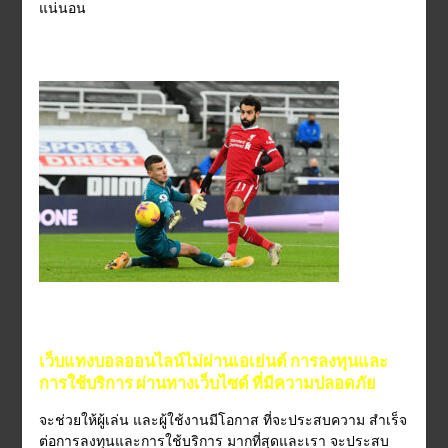
แน่นอน
เว็บแทงบอลออนไลน์ไม่ผ่านเอเย่นต์ การลงทุนและ
การใช้บริการ ผ่านทางเว็บไซด์ ที่มีความปลอดภัย
จะช่วยให้ผู้เล่น และผู้ใช้งานมีโอกาส ที่จะประสบความ สำเร็จ
ต่อการลงทุนและการใช้บริการ มากที่สุดและเรา จะประสบ