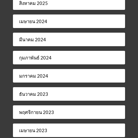
สิงหาคม 2025
เมษายน 2024
มีนาคม 2024
กุมภาพันธ์ 2024
มกราคม 2024
ธันวาคม 2023
พฤศจิกายน 2023
เมษายน 2023