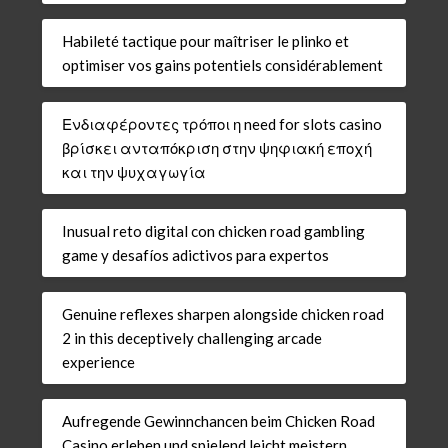
Habileté tactique pour maîtriser le plinko et
optimiser vos gains potentiels considérablement
Ενδιαφέροντες τρόποι η need for slots casino
βρίσκει ανταπόκριση στην ψηφιακή εποχή
και την ψυχαγωγία
Inusual reto digital con chicken road gambling
game y desafíos adictivos para expertos
Genuine reflexes sharpen alongside chicken road
2 in this deceptively challenging arcade
experience
Aufregende Gewinnchancen beim Chicken Road
Casino erleben und spielend leicht meistern