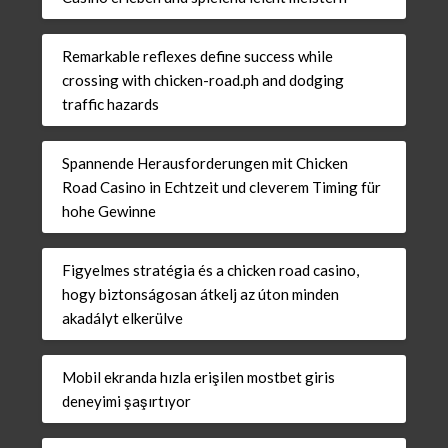
Remarkable reflexes define success while
crossing with chicken-road.ph and dodging
traffic hazards
Spannende Herausforderungen mit Chicken
Road Casino in Echtzeit und cleverem Timing für
hohe Gewinne
Figyelmes stratégia és a chicken road casino,
hogy biztonságosan átkelj az úton minden
akadályt elkerülve
Mobil ekranda hızla erişilen mostbet giris
deneyimi şaşırtıyor