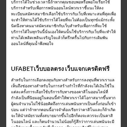
บริการได้ในช่วงเวลานี้ถ้าหากคุณชอบพอหรือพอใจเรียกใช้
บริการสำหรับเพื่อการพนันออนไลน์พวกเราชี้แนะให้ลง
ทะเบียนสมัครสมาชิกเลือกใช้บริการกับเว็บที่เหมาะสมที่สุดเพื่อ
จะทำให้ท่านได้ใช้บริการได้โดยที่จะไม่ต้องเป็นทุกข์แม้กระทั้ง
นิดนึงหาคนมาสมัครสมาชิกกับเว็บสำหรับเพื่อการที่จะใช้
บริการได้ในทุกวันนี้นั่นเองให้คนนั้นใช้บริการกับเว็บที่จะทำให้
ท่านได้เพลิดเพลินเจริญใจแล้วก็ครึกครื้นไปกับการเดิมพัน
ออนไลน์ที่คุณน้ำพึงพอใจ
UFABETเว็บบอลตรง เว็บแจกเครดิตฟรี
สำหรับในการเลือกลงทุนกับทางสำหรับการลงทุนที่พวกเราแล
เห็นถึงช่องทางสำหรับในการสร้างกำไรที่กำลังจะได้เงินใช้ใน
แต่ละครั้งการเลือกใช้บริการกับทางของคาสิโนออนไลน์ที่
กำลังเป็นที่นิยมอยู่ในตอนนี้ทำให้พวกเราได้โอกาสมากขึ้นหาก
ผู้คนจำนวนไม่ใช้น้อยคิดถึงการเล่นพนันหากเป็นครั้งก่อนก็เข้า
บ่อน แต่ว่าถ้าหากตอนนี้อาจจำต้องเรียกว่าคาสิโนและก็ถ้าเกิด
จะให้นำสมัยรวมทั้งสบายมากขึ้นไปอีกก็คงจะควรจะเป็นคาสิ
โนออนไลน์ และก็คนจำนวนไม่น้อยก็รู้สึกว่าการเล่นพนันจะมี