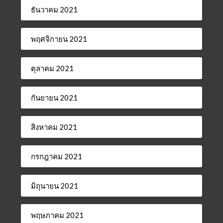
ธันวาคม 2021
พฤศจิกายน 2021
ตุลาคม 2021
กันยายน 2021
สิงหาคม 2021
กรกฎาคม 2021
มิถุนายน 2021
พฤษภาคม 2021