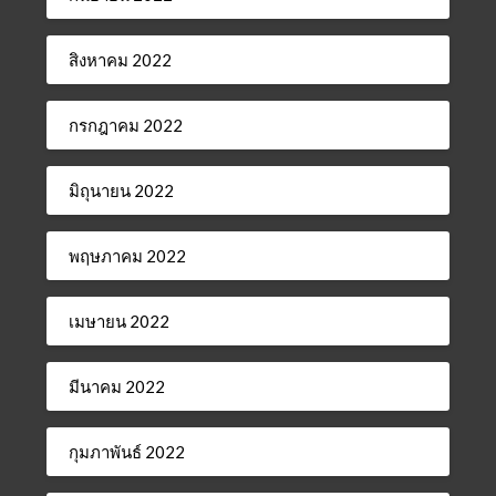
สิงหาคม 2022
กรกฎาคม 2022
มิถุนายน 2022
พฤษภาคม 2022
เมษายน 2022
มีนาคม 2022
กุมภาพันธ์ 2022