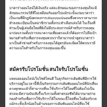
บาคาร่าออนไลน์ได้เงินจริง แต่ละลักษณะของการลงทุนก็จะมี
ลักษณะกรรมวิธีที่ไม่เหมือนกันออกไปแม้กระนั้นเกมบาคาร่า
เป็นเกมที่มีกฎข้อตกลงการเล่นแบบแน่นอนซึ่งพวกเราสามารถ
ทำลงทะเบียนเป็นสมาชิกรวมทั้งกระทำเลือกเล่นได้ ในเรื่องที่
ท่านเป็นผู้เล่นมือใหม่ที่ยังไม่มีประสบการณ์สำหรับการลงทุน
มาก่อนรวมทั้งปรารถนาความเที่ยงตรงแล้วก็ต้องการไปถึงเป้า
หมายสำหรับเพื่อการลงทุนพวกเราก็สามารถนำสูตรบาคาร่า
มาเป็นตัวช่วยสำหรับการลงทุนได้สูตรมันจะมีผลให้พวกเรามี
ความแน่ใจสำหรับในการลงทุนเยอะขึ้น
สมัครรับโปรโมชั่น สนใจรับโปรโมชั่น
แทง​บอล​ออนไลน์​เว็บไซต์​ไหนดี​ ในธุรกิจการเดิมพันที่มีการให้
บริการอยู่ในเวลานี้ที่เป็นกิจกรรมการเดิมพันออนไลน์ที่นักเสี่ยง
ดวงทุกคนแล้วก็สามารถที่จะใช้บริการได้โดยที่ไม่ต้องไปเป็น
ห่วงจะมีความบันเทิงรื้นเริงรวมทั้งค่าครองชีพได้มากมายก่าย
กองสำหรับเพื่อการใช้บริการได้ในขณะนี้โดยที่จะไม่ต้องกังวล
แม้กระทั้งเล็กน้อยในด้านของการเดิมพันออนไลน์ที่จะใช้