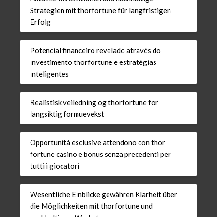
Strategien mit thorfortune für langfristigen
Erfolg
Potencial financeiro revelado através do
investimento thorfortune e estratégias
inteligentes
Realistisk veiledning og thorfortune for
langsiktig formuevekst
Opportunità esclusive attendono con thor
fortune casino e bonus senza precedenti per
tutti i giocatori
Wesentliche Einblicke gewähren Klarheit über
die Möglichkeiten mit thorfortune und