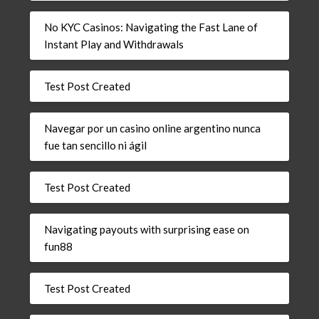
No KYC Casinos: Navigating the Fast Lane of
Instant Play and Withdrawals
Test Post Created
Navegar por un casino online argentino nunca
fue tan sencillo ni ágil
Test Post Created
Navigating payouts with surprising ease on
fun88
Test Post Created