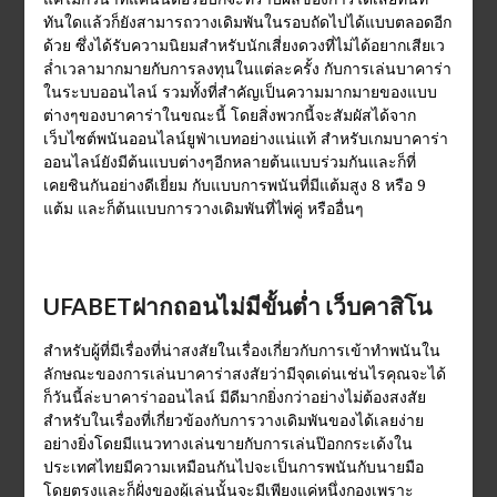
ทันใดแล้วก็ยังสามารถวางเดิมพันในรอบถัดไปได้แบบตลอดอีก
ด้วย ซึ่งได้รับความนิยมสำหรับนักเสี่ยงดวงที่ไม่ได้อยากเสียเว
ล่ำเวลามากมายกับการลงทุนในแต่ละครั้ง กับการเล่นบาคาร่า
ในระบบออนไลน์ รวมทั้งที่สำคัญเป็นความมากมายของแบบ
ต่างๆของบาคาร่าในขณะนี้ โดยสิ่งพวกนี้จะสัมผัสได้จาก
เว็บไซต์พนันออนไลน์ยูฟ่าเบทอย่างแน่แท้ สำหรับเกมบาคาร่า
ออนไลน์ยังมีต้นแบบต่างๆอีกหลายต้นแบบร่วมกันและก็ที่
เคยชินกันอย่างดีเยี่ยม กับแบบการพนันที่มีแต้มสูง 8 หรือ 9
แต้ม และก็ต้นแบบการวางเดิมพันที่ไพ่คู่ หรืออื่นๆ
UFABETฝากถอนไม่มีขั้นต่ำ เว็บคาสิโน
สำหรับผู้ที่มีเรื่องที่น่าสงสัยในเรื่องเกี่ยวกับการเข้าทำพนันใน
ลักษณะของการเล่นบาคาร่าสงสัยว่ามีจุดเด่นเช่นไรคุณจะได้
ก็วันนี้ล่ะบาคาร่าออนไลน์ มีดีมากยิ่งกว่าอย่างไม่ต้องสงสัย
สำหรับในเรื่องที่เกี่ยวข้องกับการวางเดิมพันของได้เลยง่าย
อย่างยิ่งโดยมีแนวทางเล่นขายกับการเล่นป๊อกกระเด้งใน
ประเทศไทยมีความเหมือนกันไปจะเป็นการพนันกับนายมือ
โดยตรงและก็ฝั่งของผู้เล่นนั้นจะมีเพียงแค่หนึ่งกองเพราะ