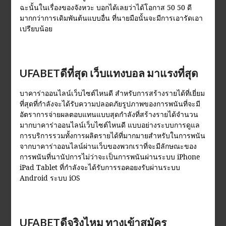
ฉะนั้นในเรื่องของจังหวะ บอกได้เลยว่าได้โอกาส 50 50 ดี
มากกว่าการเดิมพันต้นแบบอื่น ที่นายมือนั้นจะมีการเอารัดเอา
เปรียบน้อย
UFABETดีที่สุด เว็บแทงบอล มาแรงที่สุด
บาคาร่าออนไลน์เว็บไซต์ไหนดี สำหรับการสร้างรายได้ที่เยี่ยม
ที่สุดที่กำลังจะได้รับความปลอดภัยรูปภาพของการพนันที่จะมี
อัตราการจ่ายผลตอบแทนแบบสุดกำลังที่สร้างรายได้จำนวน
มากบาคาร่าออนไลน์เว็บไซต์ไหนดี แบบอย่างระบบการดูแล
การบริการรวมทั้งการผลิตรายได้ที่มากมายสำหรับในการพนัน
จากบาคาร่าออนไลน์ผ่านเว็บของพวกเราที่จะมีลักษณะของ
การพนันที่นานัปการไม่ว่าจะเป็นการพนันผ่านระบบ iPhone
iPad Tablet ที่กำลังจะได้รับการรอคอยงรับผ่านระบบ
Android ระบบ iOS
UFABETดีจริงไหม ทางเข้าสมัคร