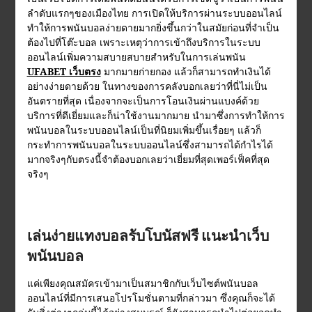
ลำดับแรกๆของเมืองไทย การเปิดให้บริการผ่านระบบออนไลน์
ทำให้การพนันบอลง่ายดายมากยิ่งขึ้นกว่าในสมัยก่อนที่จำเป็น
ต้องไปที่โต๊ะบอล เพราะเหตุว่าการเข้าถึงบริการในระบบ
ออนไลน์เพิ่มความสบายสบายสำหรับในการเล่นพนัน
UFABET เว็บตรง
มากมายก่ายกอง แล้วก็สามารถทำเงินได้
อย่างง่ายดายด้วย ในทางของการคลังบอกเลยว่าที่นี่ไม่เป็น
อันตรายที่สุด เนื่องจากจะเป็นการโอนเงินผ่านแบงค์ด้วย
บริการที่ดีเยี่ยมและก็น่าใช้งานมากมาย นำมาซึ่งการทำให้การ
พนันบอลในระบบออนไลน์เป็นที่นิยมเพิ่มขึ้นเรื่อยๆ แล้วก็
กระทำการพนันบอลในระบบออนไลน์ซึ่งสามารถได้กำไรได้
มากจริงๆกับตรงนี้จำต้องบอกเลยว่าเยี่ยมที่สุดเพอร์เฟ็คที่สุด
จริงๆ
เล่นง่ายแทงบอลรับโบนัสฟรี แนะนำเว็บ
พนันบอล
แค่เพียงคุณสมัครเข้ามาเป็นสมาชิกกับเว็บไซต์พนันบอล
ออนไลน์ที่มีการเสนอโปรโมชั่นตามที่กล่าวมา ซึ่งคุณก็จะได้