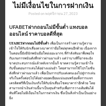
ไม่มีเงื่อนไขในการฝากเงิน
Posted on
พฤศจิกายน 27, 2023
UFABETฝากถอนไม่มีขั้นต่ำ แทงบอล
ออนไลน์ ราคาบอลดีที่สุด
UFABETฝากถอนไม่มีขั้นต่ำ
เพื่อเป็นการสร้างความรู้ความ
เข้าใจให้กับนักเสี่ยงดวงบาคาร่ามือใหม่ทุกคนอีกด้วย เนื่องจาก
ในตอนนี้ยังมีนักพนันมือใหม่เยอะมากๆ ที่กำลังหันมาพึงพอใจ
กับเกมการพนันดังที่กล่าวผ่านมาแล้ว แต่ว่าบางทีก็อาจจะยัง
ขาดประสบการณ์แล้วหลังจากนั้นก็ ขาดความรู้ความเข้าใจ
กับขั้นตอนการเล่นได้อย่างแม่นยำ โดยสามารถใช้โปรโมชั่น
ดังที่กล่าวผ่านมาแล้ว เพื่อเป็นการปรับแต่งตนเองไปสู่การเล่น
จริงในครั้งต่อๆไปได้อย่างยอดเยี่ยมแน่นอนพร้อมทั้งการแจก
เครดิตฟรีที่เป็นเงินจริงให้กับนักเสี่ยงโชคบาคาร่าอีกด้วย โดย
สามารถนำเงินส่วนนี้มาเป็นทุนสำหรับเพื่อการวางเดิมพันได้
ทันทีโดยไม่มีเงื่อนไขในการฝากเงิน ซึ่งเป็นสิ่งจำเป็นเป็นอย่าง
ยิ่ง