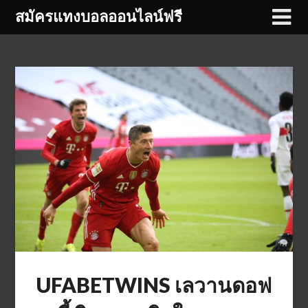
Skip
สมัครแทงบอลออนไลน์ฟรี
to
content
UFABETWINS เลวานดอฟ