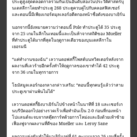
ประตูสูงสุดตลอดกาลร่วมกันเป็นอันดับสองในประวัติศาสตร์บุ
นเดสลีกาโดยทำประตู 268 ประตูควบคู่ไปกับคลอสฟิสเชอร์
และตอนนี้มีเพียงเกอร์ดมุลเลอร์อดีตกองหน้าชื่อดังของบาเยิร์น
นอกจากนี้ยังหมายความว่าตอนนี้ Pole ทำประตูได้ 35 ประตู
จาก 25 เกมในลีกในเทอมนี้และเป็นห้าจากสถิติของ Mueller
ที่ทำประตูได้มากที่สุดในฤดูกาลเดียวของบุนเดสลีกาใน
เยอรมนี
“แค่ทำงานของฉัน” เลวานดอฟสกี้โพสต์บนทวิตเตอร์หลังจาก
ผลงานที่เลวร้ายอีกครั้งทำให้ฤดูกาลของเขาทำได้ 42 ประตู
จาก 36 เกมในทุกรายการ
โธมัสมูลเลอร์กองกลางกล่าวเสริม: “ตอนนี้ทุกคนรู้แล้วว่าสาม
ประตูเขาผ่านพ้นไม่ได้”
เลวานดอฟสกี้ยิงบาเยิร์นไปข้างหน้าในนาทีที่ 18 และเซอร์เก
นบรีปัดออกไปอย่างรวดเร็วเพื่อทำมันเป็น 2-0 ก่อนที่กองหน้า
โปแลนด์จะจบจากสตุ๊ตการ์ทด้วยการโหม่งและยิงด้วยเท้าซ้าย
เฟื่องฟูจากผลงานที่ดีของ Mueller และ Leroy Sane
ผลการแข่งขันทำให้บาเยิร์นอยู่ที่ 61 คะแนนจาก 26 เกมสี่ครั้ง