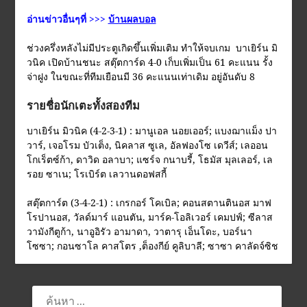
อ่านข่าวอื่นๆที่ >>>
บ้านผลบอล
ช่วงครึ่งหลังไม่มีประตูเกิดขึ้นเพิ่มเติม ทำให้จบเกม บาเยิร์น มิ
วนิค เปิดบ้านชนะ สตุ๊ตการ์ด 4-0 เก็บเพิ่มเป็น 61 คะแนน รั้ง
จ่าฝูง ในขณะที่ทีมเยือนมี 36 คะแนนเท่าเดิม อยู่อันดับ 8
รายชื่อนักเตะทั้งสองทีม
บาเยิร์น มิวนิค (4-2-3-1) : มานูเอล นอยเออร์; แบงฌาแม็ง ปา
วาร์, เจอโรม บัวเต็ง, นิคลาส ซูเล, อัลฟองโซ เดวีส์; เลออน
โกเร็ตซ์ก้า, ดาวิด อลาบา; แซร์จ กนาบรี้, โธมัส มุลเลอร์, เล
รอย ซาเน; โรเบิร์ต เลวานดอฟสกี้
สตุ๊ตการ์ต (3-4-2-1) : เกรกอร์ โคเบิล; คอนสตานตินอส มาฟ
โรปานอส, วัลด์มาร์ แอนตัน, มาร์ค-โอลิเวอร์ เคมปฟ์; ซีลาส
วามังกีตูก้า, นาอูอิรัว อามาดา, วาตารุ เอ็นโดะ, บอร์นา
โซซา; กอนซาโล คาสโตร ,ต็องกีย์ คูลิบาลี; ซาซา คาลัดจ์ซิช
ค้นหา
สำหรับ: