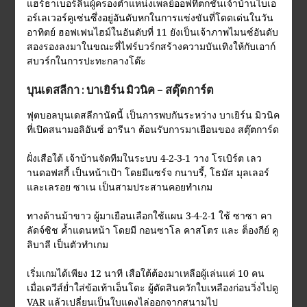
แฮร์ธาเบอร์ลินผู้ครองตำแหน่งเพลย์ออฟที่ตกชั้นเจ้าบ้านไบเอ
อร์เลเวอร์คูเซ่นซึ่งอยู่อันดับหกในการแข่งขันที่โดดเด่นในวัน
อาทิตย์ ฮอฟเฟนไฮม์ในอันดับที่ 11 ยังเป็นเจ้าภาพไมนซ์อันดับ
สองรองลงมาในขณะที่ไฟร์บวร์กสร้างความบันเทิงให้กับเอาก์
สบวร์กในการปะทะกลางโต๊ะ
บุนเดสลีกา : บาเยิร์น มิวนิค – สตุ๊ตการ์ต
ฟุตบอลบุนเดสลีกานัดนี้ เป็นการพบกันระหว่าง บาเยิร์น มิวนิค
ที่เปิดสนามอลิอันซ์ อารีนา ต้อนรับการมาเยือนของ สตุ๊ตการ์ด
ฝั่งเสือใต้ เจ้าบ้านจัดทีมในระบบ 4-2-3-1 วาง โรเบิร์ต เลว
านดอฟสกี้ เป็นหน้าเป้า โดยมีแซร์จ กนาบรี้, โธมัส มุลเลอร์
และเลรอย ซาเน เป็นสามประสานคอยทำเกม
ทางด้านม้าขาว ผู้มาเยือนเลือกใช้แผน 3-4-2-1 ใช้ ซาซา คา
ลัดจ์ซิช ค้ำแดนหน้า โดยมี กอนซาโล คาสโตร และ ต็องกีย์ คู
ลิบาลี เป็นตัวทำเกม
เริ่มเกมได้เพียง 12 นาที เสือใต้ต้องมาเหลือผู้เล่นแค่ 10 คน
เมื่อเดวีส์ย่ำใส่ข้อเท้าเอ็นโดะ ผู้ตัดสินควักใบเหลืองก่อนวิ่งไปดู
VAR แล้วเปลี่ยนเป็นใบแดงไล่ออกจากสนามไป