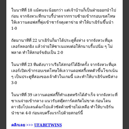
ในนาทีที่ 18 แม้คนจะน้อยกว่า แต่เจ้าบ้านก็เป็นฝ่ายออกนำไป
ก่อน จากจังหวะที่กนาบรี้ปาดจากกราบซ้ายเข้ากรอบเขตโทษ
ให้เลวานดอฟสกี้พุ่งเข้าชาร์จตุงตาข่าย ทำให้บาเยิร์นขึ้นนำ
1-0
ถัดมานาทีที่ 22 บาเยิร์นก็มาได้ประตูทิ้งห่าง จากจังหวะที่มุล
เลอร์หลอกยิง แล้วจ่ายให้ซาเนแทงต่อให้กนาบรี้แปนิ่ม ๆ ไม่
พลาด ทำให้สกอร์ขยับเป็น 2-0
ในนาทีที่ 23 ทีมดังบาวาเรียใส่สกอร์ได้อีกครั้ง จากจังหวะที่มุล
เลอร์เปิดเข้ากรอบเขตโทษให้เลวานดอฟสกี้เทคตัวขึ้นโขกเน้น
ๆ เป็นประตูที่สองของเจ้าตัวในเกมนี้ และทำให้บาเยิร์นหนีห่าง
3-0
ในนาทีที่ 39 เลวานดอฟสกี้ก็ทำแฮตทริกได้สำเร็จ จากจังหวะที่
ซาเนจ่ายเข้ากลาง แนวรับสตุ๊ตการ์ดสกัดไม่ขาด ก่อนโดน
ดาวยิงโปแลนด์ฉกไปแล้วซัดด้วยซ้ายไม่เหลือ ทำให้บาเยิร์น
นำขาด 4-0 ก่อนจบครึ่งแรกไปด้วยสกอร์นี้
คลิกเลย >>>
UFABETWINS