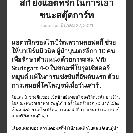
สกี้ ยิงแฮตทริกในการเอา
ชนะสตุ๊ตการ์ท
Posted on
มีนาคม 22, 2021
แฮตทริกของโรเบิร์ตเลวานดอฟสกี้ ช่วย
ให้บาเยิร์นมิวนิค ผู้นำบุนเดสลีกา 10 คน
เพื่อรักษาตำแหน่ง ด้วยการถล่ม Vfb
Stuttgart 4-0 ในขณะที่โบรุสเซียดอร์
ทมุนด์ แพ้ในการแข่งขันสี่อันดับแรก ด้วย
การเสมอที่โคโลญจน์เมื่อวันเสาร์ .
ใบแดงในช่วงต้นของแบ็คซ้ายอัลฟอนโซเดวีส์กระตุ้นบาเยิร์น
ในขณะที่พวกเขาทำประตูได้ 4 ครั้งในครึ่งแรก 22 นาทีแม้จะ
เป็นลูกผู้ชาย แต่โรเบิร์ตเลวานดอฟสกี้คว้าแฮตทริกและเซอร์
เกนบรียิงประตูอีกลูก
เสียงแหลมของเลวานดอฟสกี้ทำให้กองหน้าโปแลนด์เป็นผู้ทำ