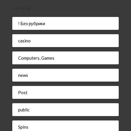
หมวดหมู่
! Без рубрики
casino
Computers, Games
news
Post
public
Spins