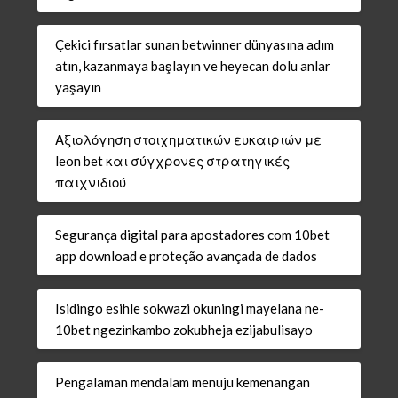
Çekici fırsatlar sunan betwinner dünyasına adım
atın, kazanmaya başlayın ve heyecan dolu anlar
yaşayın
Αξιολόγηση στοιχηματικών ευκαιριών με
leon bet και σύγχρονες στρατηγικές
παιχνιδιού
Segurança digital para apostadores com 10bet
app download e proteção avançada de dados
Isidingo esihle sokwazi okuningi mayelana ne-
10bet ngezinkambo zokubheja ezijabulisayo
Pengalaman mendalam menuju kemenangan