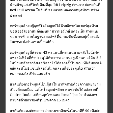
นำหน้าคู่แข่งที่ใกล้เคียงที่สุด RB Leipzig ก่อนการปะทะกันที่
Red Bull Arena ในวันที่ 3 เมษายนหลังจากหยุดพักระหว่าง
ประเทศ
ดอร์ทมุนด์กอบกู้จุดที่โคโลญจน์ได้ด้วยอีควอไลเซอร์สุดท้าย
ของเออร์ลิงฮาลันด์กองหน้าชาวนอร์เวย์ แต่จะเห็นส่วนแบ่ง
ของการทำลายในฐานะผลลัพธ์ที่น่าขมขื่นซึ่งตกอยู่เบื้องหลัง
ในการแข่งขันแชมเปี้ยนส์ลีก
ดอร์ทมุนด์อยู่ที่ห้าจาก 43 คะแนนสี่คะแนนตามหลังไอน์ทรัค
แฟรงค์เฟิร์ตที่ทำประตูได้ด้วยการเอาชนะยูเนียนเบอร์ลิน 5-2
ในบ้านหลังจากอังเดรซิลวายิงได้สองครั้งในขณะที่ฟิลิปคอสติ
กส์และทิโมธีแชนด์เลอร์เพิ่มคนละหนึ่งประตูเพื่อเสริมเป้า
หมายของโรเบิร์ตแอนดริช
ฮาลันด์ยิงดอร์ทมุนด์เป็นผู้นำในนาทีที่สามด้วยความพยายาม
เดี่ยวที่ยอดเยี่ยม แต่โคโลญจน์พลิกการแข่งขันได้หลังจากที่
Ondrej Duda เปลี่ยนจุดโทษและ Ismail Jacobs ตีหลังคา
ตาข่ายด้วยการยิงที่รุนแรงจาก 15 เมตร
ฮาลันด์แสดงทักษะการล่าของเขาอีกครั้งในนาทีที่ 90 เพื่อมัด