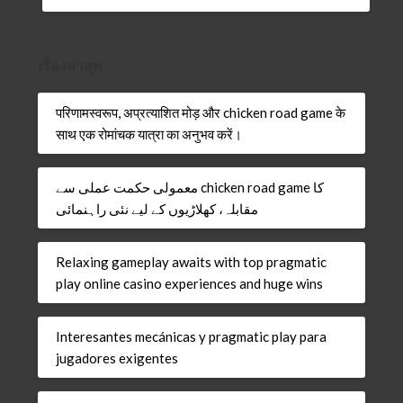
เรื่องล่าสุด
परिणामस्वरूप, अप्रत्याशित मोड़ और chicken road game के
साथ एक रोमांचक यात्रा का अनुभव करें।
معمولی حکمت عملی سے chicken road game کا
مقابلہ، کھلاڑیوں کے لیے نئی راہنمائی
Relaxing gameplay awaits with top pragmatic
play online casino experiences and huge wins
Interesantes mecánicas y pragmatic play para
jugadores exigentes