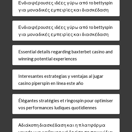
Ενδιαφέρουσες ιδέες γύρω από το bettyspin
για μοναδικές εμπειρίες και διασκέδαση
Ενδιαφέρουσες ιδέες γύρω από το bettyspin
για μοναδικές εμπειρίες και διασκέδαση
Essential details regarding baxterbet casino and
winning potential experiences
Interesantes estrategias y ventajas al jugar
casino piperspin en línea este año
Élégantes stratégies et ringospin pour optimiser
vos performances ludiques quotidiennes
Αδιάκοπη διασκέδαση και η πλατφόρμα