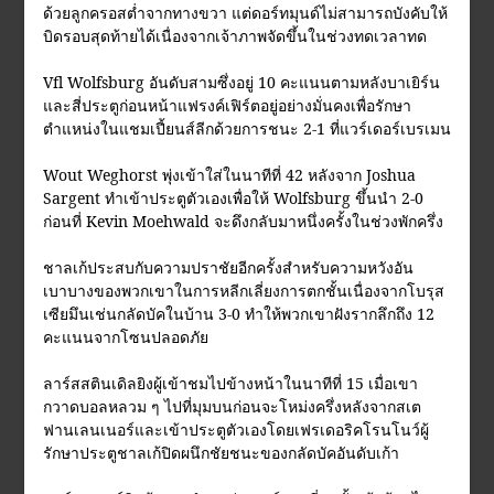
ด้วยลูกครอสต่ำจากทางขวา แต่ดอร์ทมุนด์ไม่สามารถบังคับให้
บิดรอบสุดท้ายได้เนื่องจากเจ้าภาพจัดขึ้นในช่วงทดเวลาทด
Vfl Wolfsburg อันดับสามซึ่งอยู่ 10 คะแนนตามหลังบาเยิร์น
และสี่ประตูก่อนหน้าแฟรงค์เฟิร์ตอยู่อย่างมั่นคงเพื่อรักษา
ตำแหน่งในแชมเปี้ยนส์ลีกด้วยการชนะ 2-1 ที่แวร์เดอร์เบรเมน
Wout Weghorst พุ่งเข้าใส่ในนาทีที่ 42 หลังจาก Joshua
Sargent ทำเข้าประตูตัวเองเพื่อให้ Wolfsburg ขึ้นนำ 2-0
ก่อนที่ Kevin Moehwald จะดึงกลับมาหนึ่งครั้งในช่วงพักครึ่ง
ชาลเก้ประสบกับความปราชัยอีกครั้งสำหรับความหวังอัน
เบาบางของพวกเขาในการหลีกเลี่ยงการตกชั้นเนื่องจากโบรุส
เซียมึนเช่นกลัดบัคในบ้าน 3-0 ทำให้พวกเขาฝังรากลึกถึง 12
คะแนนจากโซนปลอดภัย
ลาร์สสตินเดิลยิงผู้เข้าชมไปข้างหน้าในนาทีที่ 15 เมื่อเขา
กวาดบอลหลวม ๆ ไปที่มุมบนก่อนจะโหม่งครึ่งหลังจากสเต
ฟานเลนเนอร์และเข้าประตูตัวเองโดยเฟรเดอริคโรนโนว์ผู้
รักษาประตูชาลเก้ปิดผนึกชัยชนะของกลัดบัคอันดับเก้า