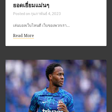
ยอดเยี่ยมแม่นๆ
Posted on
กุมภาพันธ์ 4, 2023
เล่นบอลเว็บไหนดี เว็บของพวกเรา…
Read More