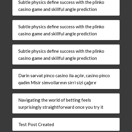
Subtle physics define success with the plinko
casino game and skillful angle prediction
Subtle physics define success with the plinko
casino game and skillful angle prediction
Subtle physics define success with the plinko
casino game and skillful angle prediction
Dərin sərvət pinco casino ilə açılır, casino pinco
qədim Misir simvollarının sirri sizi çağırır
Navigating the world of betting feels
surprisingly straightforward once you try it
Test Post Created