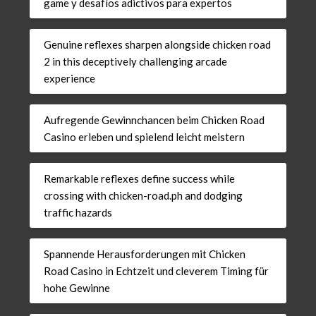
game y desafíos adictivos para expertos
Genuine reflexes sharpen alongside chicken road
2 in this deceptively challenging arcade
experience
Aufregende Gewinnchancen beim Chicken Road
Casino erleben und spielend leicht meistern
Remarkable reflexes define success while
crossing with chicken-road.ph and dodging
traffic hazards
Spannende Herausforderungen mit Chicken
Road Casino in Echtzeit und cleverem Timing für
hohe Gewinne