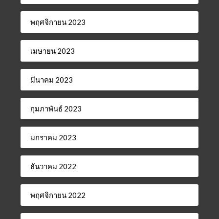
พฤศจิกายน 2023
เมษายน 2023
มีนาคม 2023
กุมภาพันธ์ 2023
มกราคม 2023
ธันวาคม 2022
พฤศจิกายน 2022