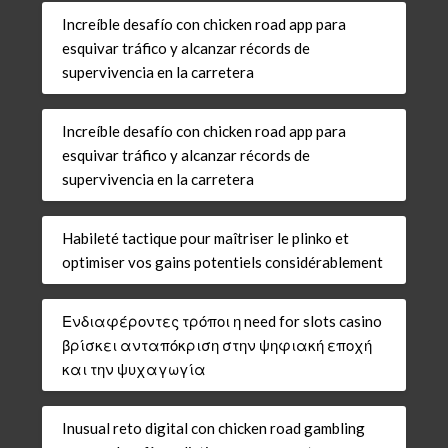
Increíble desafío con chicken road app para
esquivar tráfico y alcanzar récords de
supervivencia en la carretera
Increíble desafío con chicken road app para
esquivar tráfico y alcanzar récords de
supervivencia en la carretera
Habileté tactique pour maîtriser le plinko et
optimiser vos gains potentiels considérablement
Ενδιαφέροντες τρόποι η need for slots casino
βρίσκει ανταπόκριση στην ψηφιακή εποχή
και την ψυχαγωγία
Inusual reto digital con chicken road gambling