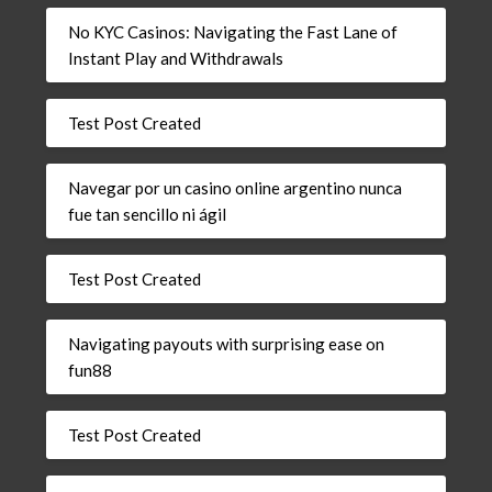
No KYC Casinos: Navigating the Fast Lane of
Instant Play and Withdrawals
Test Post Created
Navegar por un casino online argentino nunca
fue tan sencillo ni ágil
Test Post Created
Navigating payouts with surprising ease on
fun88
Test Post Created