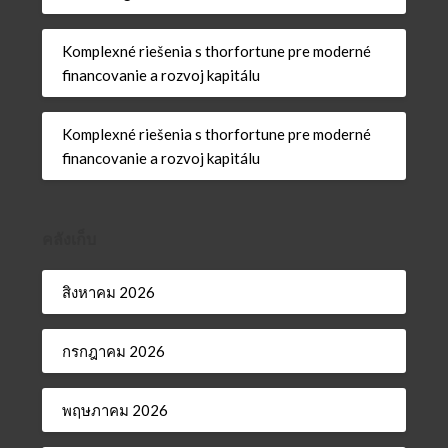
Komplexné riešenia s thorfortune pre moderné
financovanie a rozvoj kapitálu
Komplexné riešenia s thorfortune pre moderné
financovanie a rozvoj kapitálu
คลังเก็บ
สิงหาคม 2026
กรกฎาคม 2026
พฤษภาคม 2026