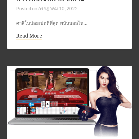
Posted on
กรกฎาคม 10, 2022
คาสิโนปอยเปตดีที่สุด พนันบอลไห…
Read More