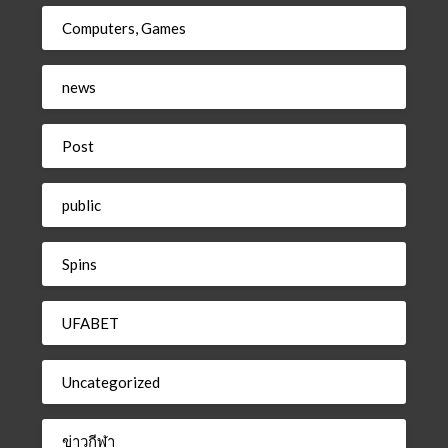
Computers, Games
news
Post
public
Spins
UFABET
Uncategorized
ข่าวกีฬา