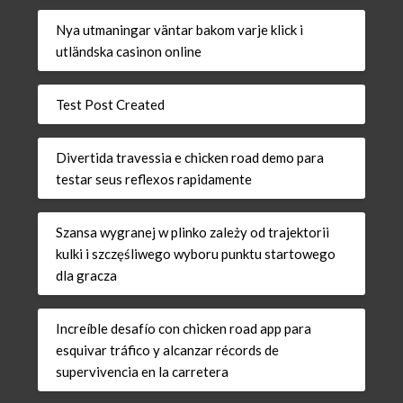
Nya utmaningar väntar bakom varje klick i
utländska casinon online
Test Post Created
Divertida travessia e chicken road demo para
testar seus reflexos rapidamente
Szansa wygranej w plinko zależy od trajektorii
kulki i szczęśliwego wyboru punktu startowego
dla gracza
Increíble desafío con chicken road app para
esquivar tráfico y alcanzar récords de
supervivencia en la carretera