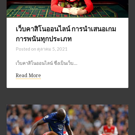
เว็บคาสิโนออนไลน์ การนำเสนอเกม
การพนันทุกประเภท
Posted on
ตุลาคม 5, 2021
เว็บคาสิโนออนไลน์ ซึ่งเป็นเว็บ…
Read More