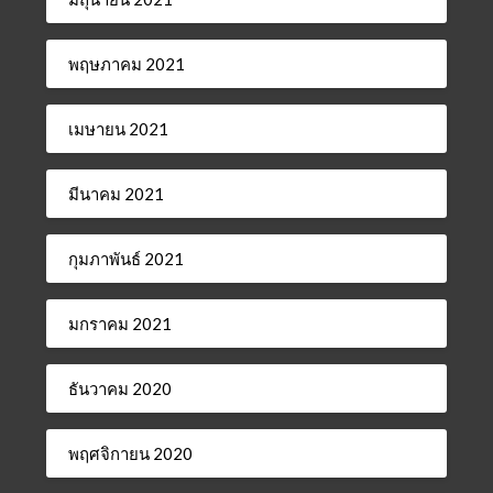
พฤษภาคม 2021
เมษายน 2021
มีนาคม 2021
กุมภาพันธ์ 2021
มกราคม 2021
ธันวาคม 2020
พฤศจิกายน 2020