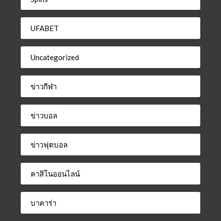
UFABET
Uncategorized
ข่าวกีฬา
ข่าวบอล
ข่าวฟุตบอล
คาสิโนออนไลน์
บาคาร่า