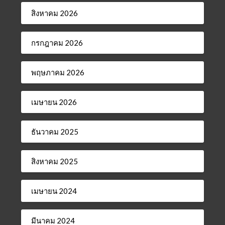
สิงหาคม 2026
กรกฎาคม 2026
พฤษภาคม 2026
เมษายน 2026
ธันวาคม 2025
สิงหาคม 2025
เมษายน 2024
มีนาคม 2024