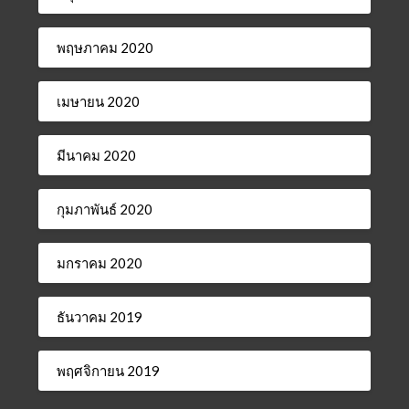
พฤษภาคม 2020
เมษายน 2020
มีนาคม 2020
กุมภาพันธ์ 2020
มกราคม 2020
ธันวาคม 2019
พฤศจิกายน 2019