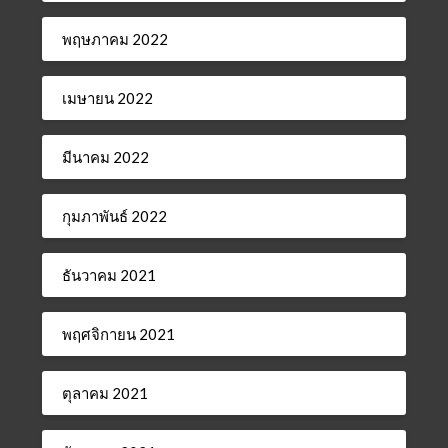
พฤษภาคม 2022
เมษายน 2022
มีนาคม 2022
กุมภาพันธ์ 2022
ธันวาคม 2021
พฤศจิกายน 2021
ตุลาคม 2021