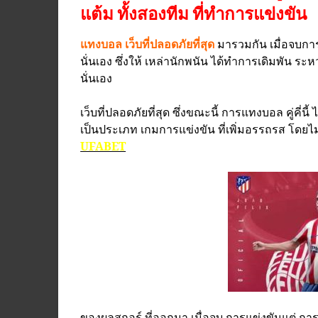
แต้ม ทั้งสองทีม ที่ทำการแข่งขัน
แทงบอล เว็บที่ปลอดภัยที่สุด
มารวมกัน เมื่อจบการ
นั่นเอง ซึ่งให้ เหล่านักพนัน ได้ทำการเดิมพัน ร
นั่นเอง
เว็บที่ปลอดภัยที่สุด ซึ่งขณะนี้ การแทงบอล คู่คี่
เป็นประเภท เกมการแข่งขัน ที่เพิ่มอรรถรส โดยไ
UFABET
ของผลสกอร์ ที่ออกมา เมื่อจบ การแข่งขันแต่ การเ