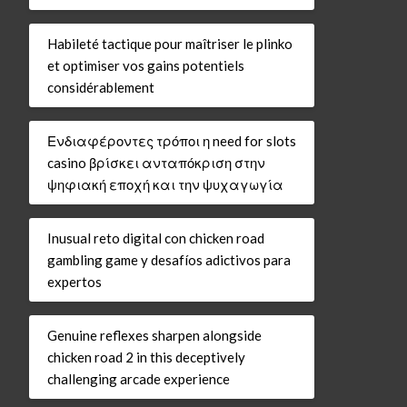
Habileté tactique pour maîtriser le plinko
et optimiser vos gains potentiels
considérablement
Ενδιαφέροντες τρόποι η need for slots
casino βρίσκει ανταπόκριση στην
ψηφιακή εποχή και την ψυχαγωγία
Inusual reto digital con chicken road
gambling game y desafíos adictivos para
expertos
Genuine reflexes sharpen alongside
chicken road 2 in this deceptively
challenging arcade experience