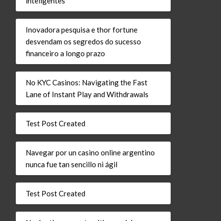
inteligentes
Inovadora pesquisa e thor fortune
desvendam os segredos do sucesso
financeiro a longo prazo
No KYC Casinos: Navigating the Fast
Lane of Instant Play and Withdrawals
Test Post Created
Navegar por un casino online argentino
nunca fue tan sencillo ni ágil
Test Post Created