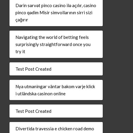
Dərin sərvət pinco casino ilə açılır, casino
pinco qədim Misir simvollarının sirri sizi
çağırır
Navigating the world of betting feels
surprisingly straightforward once you
try it
Test Post Created
Nya utmaningar väntar bakom varje klick
i utländska casinon online
Test Post Created
Divertida travessia e chicken road demo