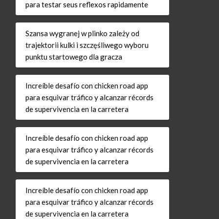
para testar seus reflexos rapidamente
Szansa wygranej w plinko zależy od
trajektorii kulki i szczęśliwego wyboru
punktu startowego dla gracza
Increíble desafío con chicken road app
para esquivar tráfico y alcanzar récords
de supervivencia en la carretera
Increíble desafío con chicken road app
para esquivar tráfico y alcanzar récords
de supervivencia en la carretera
Increíble desafío con chicken road app
para esquivar tráfico y alcanzar récords
de supervivencia en la carretera