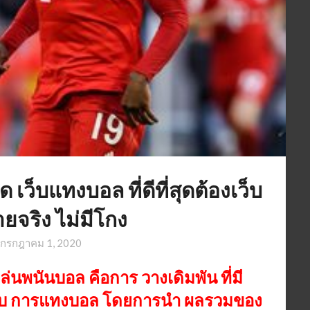
 เว็บแทงบอล ที่ดีที่สุดต้องเว็บ
่ายจริง ไม่มีโกง
กรกฎาคม 1, 2020
ล่นพนันบอล คือการ วางเดิมพัน ที่มี
ปแบบ การแทงบอล โดยการนำ ผลรวมของ