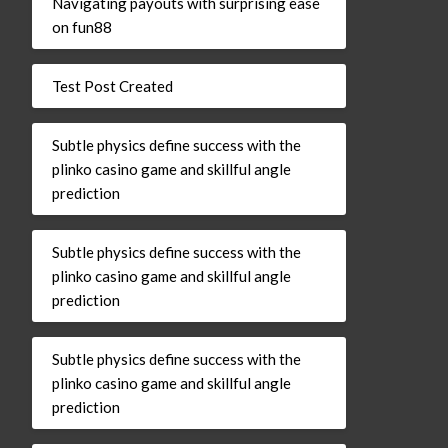
Navigating payouts with surprising ease
on fun88
Test Post Created
Subtle physics define success with the
plinko casino game and skillful angle
prediction
Subtle physics define success with the
plinko casino game and skillful angle
prediction
Subtle physics define success with the
plinko casino game and skillful angle
prediction