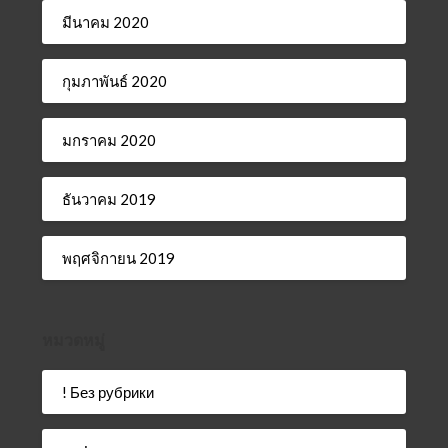
มีนาคม 2020
กุมภาพันธ์ 2020
มกราคม 2020
ธันวาคม 2019
พฤศจิกายน 2019
หมวดหมู่
! Без рубрики