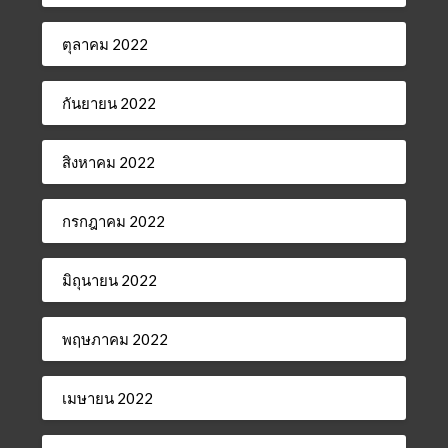
ตุลาคม 2022
กันยายน 2022
สิงหาคม 2022
กรกฎาคม 2022
มิถุนายน 2022
พฤษภาคม 2022
เมษายน 2022