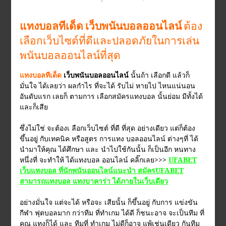
แทงบอลทีเด็ด
เว็บพนันบอลออนไลน์
ต้อง
เลือกเว็บไซต์ที่ดีและปลอดภัยในการเล่น
พนันบอลออนไลน์ที่สุด
แทงบอลทีเด็ด
เว็บพนันบอลออนไลน์
นั้นถ้า เลือกดี แล้วก็
มั่นใจ ได้เลยว่า ผลกำไร ที่จะได้ รับไม่ หายไป ไหนแน่นอน
อันดับแรก เลยก็ ตามการ เลือกสมัครแทงบอล นั้นย่อม มีทั้งได้
และก็เสีย
ซึ่งไม่ใช่ จะต้องเ ลือกเว็บไซต์ ที่ดี ที่สุด อย่างเดียว แต่ก็ต้อง
ขึ้นอยู่ กับเทคนิค หรือสูตร การแทง บอลออนไลน์ ต่างๆที่ ได้
นำมาให้คุณ ได้ศึกษา และ นำไปใช้กันนั้น ก็เป็นอีก หนทาง
หนึ่งที่ จะทำให้ ได้แทงบอล ออนไลน์ คลิ๊กเลย>>>
UFABET
เว็บแทงบอล ที่นักพนันออนไลน์แนะนำ สมัครUFABET
สามารถแทงบอล แทงบาคาร่า ได้ภายในเว็บเดียว
อย่างมั่นใจ แต่จะได้ หรือจะ เสียนั้น ก็ขึ้นอยู่ กับการ แข่งขัน
กีฬา ฟุตบอลมาก กว่าทีม ที่ทำเกม ได้ดี ก็ชนะอาจ จะเป็นทีม ที่
คุณ แทงก็ได้ และ ทีมที่ ทำเกม ไม่ดีก็อาจ แพ้เช่นเดียว กันทีม