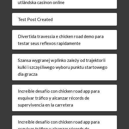
utländska casinon online
Test Post Created
Divertida travessia e chicken road demo para
testar seus reflexos rapidamente
Szansa wygranej w plinko zależy od trajektorii
kulki i szczęśliwego wyboru punktu startowego
dla gracza
Increíble desafío con chicken road app para
esquivar tráfico y alcanzar récords de
supervivencia en la carretera
Increíble desafío con chicken road app para
esquivar tráfico y alcanzar récords de