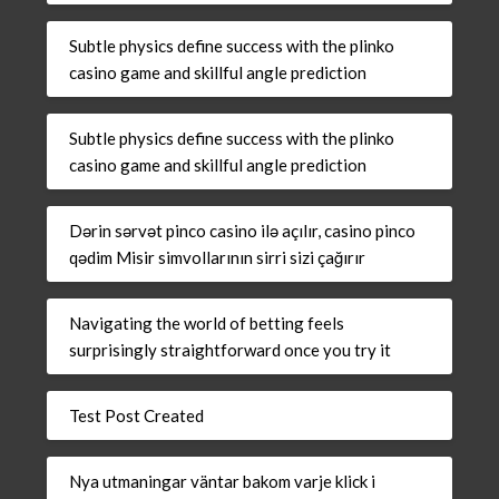
Subtle physics define success with the plinko
casino game and skillful angle prediction
Subtle physics define success with the plinko
casino game and skillful angle prediction
Dərin sərvət pinco casino ilə açılır, casino pinco
qədim Misir simvollarının sirri sizi çağırır
Navigating the world of betting feels
surprisingly straightforward once you try it
Test Post Created
Nya utmaningar väntar bakom varje klick i