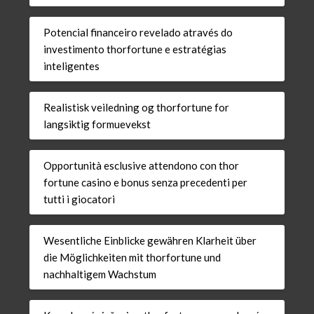
Potencial financeiro revelado através do
investimento thorfortune e estratégias
inteligentes
Realistisk veiledning og thorfortune for
langsiktig formuevekst
Opportunità esclusive attendono con thor
fortune casino e bonus senza precedenti per
tutti i giocatori
Wesentliche Einblicke gewähren Klarheit über
die Möglichkeiten mit thorfortune und
nachhaltigem Wachstum