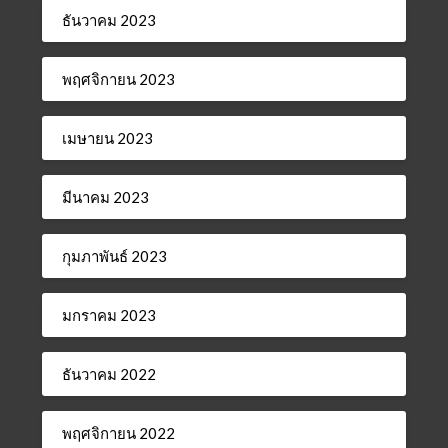
ธันวาคม 2023
พฤศจิกายน 2023
เมษายน 2023
มีนาคม 2023
กุมภาพันธ์ 2023
มกราคม 2023
ธันวาคม 2022
พฤศจิกายน 2022