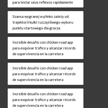
para testar seus reflexos rapidamente
Szansa wygranej w plinko zależy od
trajektorii kulki i szczęśliwego wyboru
punktu startowego dla gracza
Increíble desafío con chicken road app
para esquivar tráfico y alcanzar récords
de supervivencia en la carretera
Increíble desafío con chicken road app
para esquivar tráfico y alcanzar récords
de supervivencia en la carretera
Increíble desafío con chicken road app
para esquivar tráfico y alcanzar récords
de supervivencia en la carretera