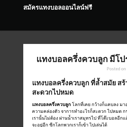
Skip
สมัครแทงบอลออนไลน์ฟรี
to
content
แทงบอลครึ่งควบลูก มีโป
Posted on
แทงบอลครึ่งควบลูก ที่ล้ำสมัย 
สะดวกไปหมด
แทงบอลครึ่งควบลูก
โลกที่เคย กว้างก็แคบลง มาอย
ความคล่องตัว จาการทำอะไรก็สะดวก ไปหมด กระ
เรานั้นไม่ต้อง ผ่านน้ำเราสมุทรไป ที่โต๊ะบอลอีกแ
จะอยู่อีก ซีกโลกพวกเราก็เข้า ไปเล่นได้