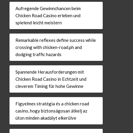
Aufregende Gewinnchancen beim
Chicken Road Casino erleben und
spielend leicht meistern
Remarkable reflexes define success while
crossing with chicken-road.ph and
dodging traffic hazards
Spannende Herausforderungen mit
Chicken Road Casino in Echtzeit und
cleverem Timing für hohe Gewinne
Figyelmes stratégia és a chicken road
casino, hogy biztonságosan átkelj az
úton minden akadályt elkerülve