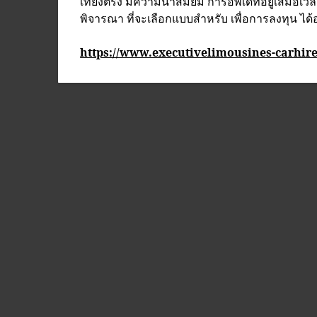
เที่ยงตรง มีความนำสมัยมี การอัพเดทอยู่เสมอเวล
พิจารณา ที่จะเลือกแบบสำหรับ เพื่อการลงทุน ได้อย
https://www.executivelimousines-carhir