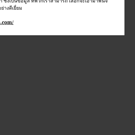
า ซึ่งเป็นข้อมูล ที่พวกเราสามารถ เลือกจะเอามาพินิจ
่างดีเยี่ยม
e.com/