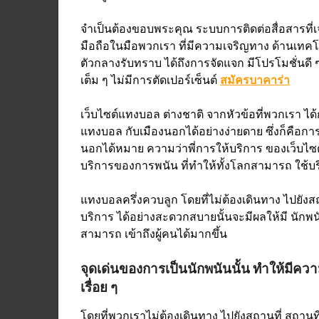
จำเป็นต้องขอบพระคุณ ระบบการติดต่อสื่อสารที่เ
มือถือในมือพวกเรา ที่มีความเจริญทาง ด้านเทคโนโล
ตัวกลางรับทราบ ได้ถึงการจัดแจก มีโปรโมชั่นดี ๆ
เต็ม ๆ ไม่มีการตัดเปอร์เซ็นต์
สมัครบาคาร่า
เว็บไซต์แทงบอล ต่างชาติ จากหัวข้อที่พวกเรา ได
แทงบอล กับเมืองนอกได้อย่างง่ายดาย ซึ่งก็คือกา
นอกได้หมาย ความว่าพี่การให้บริการ ของเว็บไซต์
บริการของการพนัน ที่ทำให้ทั้งโลกสามารถ ใช้บร
แทงบอลครึ่งควบลูก โดยที่ไม่ต้องเดินทาง ไปยังส
บริการ ได้อย่างสะดวกสบายนั้นจะมีผลให้มี นักพ
สามารถ เข้าถึงผู้คนได้มากขึ้น
จุดเด่นของการเป็นนักพนันนั้น ทำให้มีคว
เรื่อย ๆ
โดยที่พวกเราไม่ต้องเดินทาง ไปยังสถานที่ สถานที