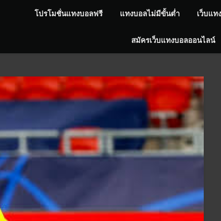
โปรโมชั่นแทงบอลฟรี
แทงบอลไม่มีขั้นต่ำ
เว็บแ
สมัครเว็บแทงบอลออนไลน์