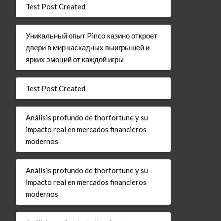
Test Post Created
Уникальный опыт Pinco казино откроет
двери в мир каскадных выигрышей и
ярких эмоций от каждой игры
Test Post Created
Análisis profundo de thorfortune y su
impacto real en mercados financieros
modernos
Análisis profundo de thorfortune y su
impacto real en mercados financieros
modernos