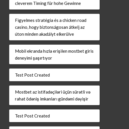
cleverem Timing für hohe Gewinne
Figyelmes stratégia és a chicken road
casino, hogy biztonságosan átkelj az
úton minden akadályt elkerülve
Mobil ekranda hızla erişilen mostbet giris
deneyimi şaşırtıyor
Test Post Created
Mostbet az istifadəçiləri üçün sürətli və
rahat ödəniş imkanları gündəmi dəyişir
Test Post Created