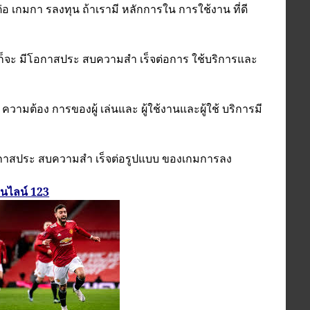
 เกมกา รลงทุน ถ้าเรามี หลักการใน การใช้งาน ที่ดี
าก็จะ มีโอกาสประ สบความสำ เร็จต่อการ ใช้บริการและ
ามต้อง การของผู้ เล่นและ ผู้ใช้งาน
และผู้ใช้ บริการมี
อกาสประ สบความสำ เร็จต่อรูปแบบ ของเกมการลง
อนไลน์ 123