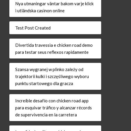
Nya utmaningar väntar bakom varje klick
i utländska casinon online
Test Post Created
Divertida travessia e chicken road demo
para testar seus reflexos rapidamente
Szansa wygranej w plinko zależy od
trajektorii kulki i szczęśliwego wyboru
punktu startowego dla gracza
Increíble desafío con chicken road app
para esquivar tráfico y alcanzar récords
de supervivencia en la carretera