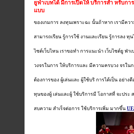
ยูฟ่าเบทได้ มีการเปิดให้ บริการสำ หรับการ
แบบ
ของเกมการ ลงทุนเพราะฉะ นั้นถ้าหาก เรามีควา
สามารถเรียน รู้การใช้ งานและเรียน รู้การลง ทุ
ไซต์เว็บไหน เราขอทำ การแนะนำ เว็บไซต์ยู ฟ่า
วงจรในการ ให้บริการและ มีความครบวง จรในก
ต้องการของ ผู้เล่นและ ผู้ใช้บริ การได้เป็น อย่า
ทุนของผู้ เล่นและผู้ ใช้บริการมี โอกาสที่ จะป
สบความ สำเร็จต่อการ ใช้บริการเพิ่ม มากขึ้น
UF