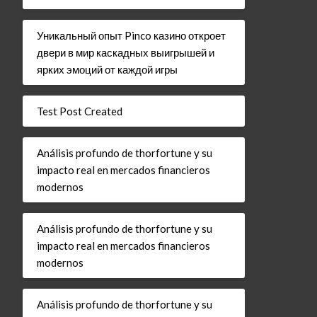
Уникальный опыт Pinco казино откроет
двери в мир каскадных выигрышей и
ярких эмоций от каждой игры
Test Post Created
Análisis profundo de thorfortune y su
impacto real en mercados financieros
modernos
Análisis profundo de thorfortune y su
impacto real en mercados financieros
modernos
Análisis profundo de thorfortune y su