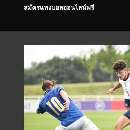
Skip
สมัครแทงบอลออนไลน์ฟรี
to
content