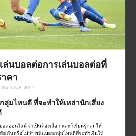
เล่นบอลต่อการเล่นบอลต่อที่
ราคา
n
กันยายน 8, 2021
ุ่มไหนดี ที่จะทำให้เหล่านักเสี่ยง
ี
บอลออนไลน์ จำเป็นต้องเลือก และก็เรียนรู้กลุ่มให้
ย กันหรือไม่ว่า พนันบอลกลุ่มไหนดีที่จะทำเงินให้