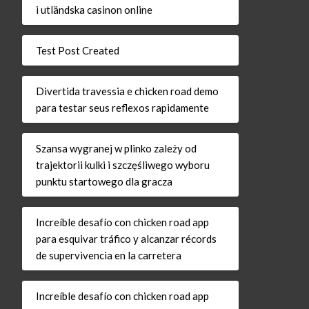
i utländska casinon online
Test Post Created
Divertida travessia e chicken road demo
para testar seus reflexos rapidamente
Szansa wygranej w plinko zależy od
trajektorii kulki i szczęśliwego wyboru
punktu startowego dla gracza
Increíble desafío con chicken road app
para esquivar tráfico y alcanzar récords
de supervivencia en la carretera
Increíble desafío con chicken road app