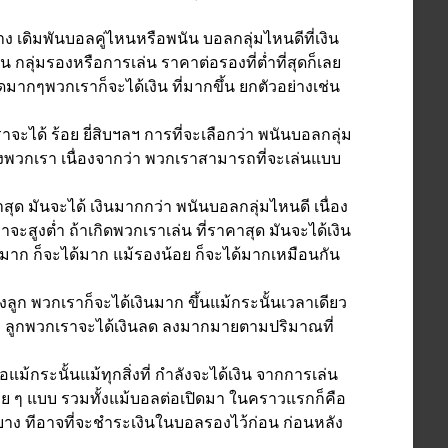
วาง เดิมพันบอลคู่ไหนหรือพนัน บอลกลุ่มไหนดีที่เงิน
น กลุ่มรองหรือการเล่น ราคาต่อรองที่ต่ำที่สุดก็เลย
ดมากๆพวกเราก็จะได้เงิน ที่มากขึ้น ยกตัวอย่างเช่น
เราจะได้ ร้อย ยี่สิบฯลฯ การที่จะเลือกว่า พนันบอลกลุ่ม
ของพวกเรา เนื่องจากว่า พวกเราสามารถที่จะเล่นแบบ
าสุด มันจะได้ เงินมากกว่า พนันบอลกลุ่มไหนดี เนื่อง
จะสูงต่ำ ถ้าเกิดพวกเราเล่น ที่ราคาสุด มันจะได้เงิน
ัดมาก ก็จะได้มาก แม้รองน้อย ก็จะได้มากเหมือนกัน
ลูก พวกเราก็จะได้เงินมาก ขึ้นแม้กระนั้นเวลาเดียว
 2 ลูกพวกเราจะได้เงินลด ลงมากมายตามปริมาณที่
แม้กระนั้นแม้ทุกสิ่งที่ กำลังจะได้เงิน จากการเล่น
ลาย ๆ แบบ รวมทั้งแม้บอลต่อเปิดมา ในคราวแรกก็คือ
็บาง ทีอาจที่จะชำระเงินในบอลรองไว้ก่อน ก่อนหลัง