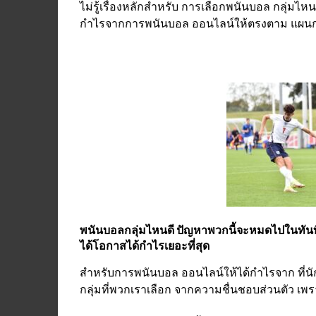
ไม่รู้เรื่องหลักสำหรับ การเลือกพนันบอล กลุ่มไห
กำไรจากการพนันบอล ออนไลน์ให้ตรงตาม แผนกา
พนันบอลกลุ่มไหนดี ปัญหาพวกนี้จะหมดไปในทันที
ได้โอกาสได้กำไรเยอะที่สุด
สำหรับการพนันบอล ออนไลน์ให้ได้กำไรจาก ที่นัก
กลุ่มที่พวกเราเลือก จากความชื่นชอบส่วนตัว เพร