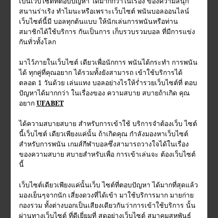
เป็นเว็บไซต์ที่ตอบปัญหา ได้มากกว่าในเรื่อง ของความสนุก
สนานร่าเริง ทำไมนะหรือเพราะเว็บไซต์ พนันบอลออนไลน์
เว็บไซต์นี้มี บอลทุกต้นแบบ ให้นักเล่นการพนันหรือท่าน
สมาชิกได้ใช้บริการ กันเป็นการ เก็บรวบรวมบอล ที่มีการแข่ง
กันทั่วทั้งโลก
มาไว้ภายในเว็บไซต์ เดียวเพื่อนักการ พนันได้กระทำ การพนัน
ได้ ทุกคู่ที่คุณอยาก ได้รวมทั้งยังสามารถ เข้าใช้บริการได้
ตลอด 1 วันด้วย เล่นแทง บอลอย่างไรให้ร่ำรวยเว็บไซต์ที่ ตอบ
ปัญหาได้มากกว่า ในเรื่องของ ความสบาย สบายถ้าเกิด คุณ
อยาก
UFABET
ได้ความสบายสบาย สำหรับการเข้าใช้ บริการจำต้องเว็บ ไซต์
นี้เว็บไซต์ เดียวเพียงแค่นั้น ถ้าเกิดคุณ กำลังมองหาเว็บไซต์
สำหรับการพนัน เกมส์กีฬาบอลซึ่งสามารถวางใจได้ในเรื่อง
ของความสบาย สบายสำหรับเพื่อ การเข้าเล่นจะ ต้องเว็บไซต์
นี้
เว็บไซต์เดียวเพียงแค่นั้นเว็บ ไซต์ที่ตอบปัญหา ได้มากที่สุดแล้ว
มองเย็นๆจากนัก เสี่ยงดวงที่ได้เข้า มาใช้บริการมาก มายก่าย
กองรวม ทั้งต่างบอกเป็นเสียงเดียวกันว่าการเข้าใช้บริการ นั้น
ผ่านทางเว็บไซต์ ที่ดีเยี่ยมที่ สุดอย่างเว็บไซต์ สมาคมสหพันธ์