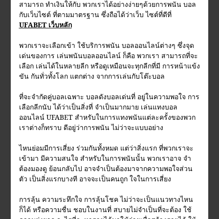
สามารถ ทำเงินให้กับ พวกเราได้อย่างง่ายๆด้วยการพนัน บอล
กับเว็บไซต์ ที่ตามมาตรฐาน ซึ่งถือได้ว่าเว็บ ไซต์ที่ดีที่
UFABET เว็บหลัก
พวกเราจะเลือกเข้า ใช้บริการพนัน บอลออนไลน์ต่างๆ ซึ่งจุด
เด่นของการ เล่นพนันบอลออนไลน์ ก็คือ พวกเรา สามารถที่จะ
เลือก เล่นได้ในหลายลีก หรือดูเหมือนจะทุกลีกที่มี การหน้าแข้ง
ขัน กันทั่วทั้งโลก แตกต่าง จากการเล่นกับโต๊ะบอล
ที่จะจำกัดคู่บอลเฉพาะ บอลดังบอลเด่นที่ อยู่ในความพอใจ การ
เลือกลีกนับ ได้ว่าเป็นสิ่งที่ จำเป็นมากมาย เล่นแทงบอล
ออนไลน์ UFABET สำหรับในการแทงพนันแต่ละครั้งของพวก
เราต่างก็ทราบ ดีอยู่ว่าการพนัน ไม่ว่าจะแบบอย่าง
ไหนย่อมมีการเสี่ยง ร่วมกันทั้งหมด แต่ว่าสิ่งแรก ที่พวกเราจะ
เข้ามา มีความสนใจ สำหรับในการพนันนั้น พวกเราอาจ จำ
ต้องมองดู ย้อนกลับไป อาจจำเป็นต้องมาจากความพอใจส่วน
ตัว เป็นสิ่งแรกบางที อาจจะเป็นคนถูก ใจในการเสี่ยง
การลุ้น ความระทึกใจ การลุ้นโชค ไม่ว่าจะเป็นแนวทางไหน
ก็ได้ หรือความชื่น ชอบในงานที่ สบายไม่จำเป็นที่จะต้อง ใช้