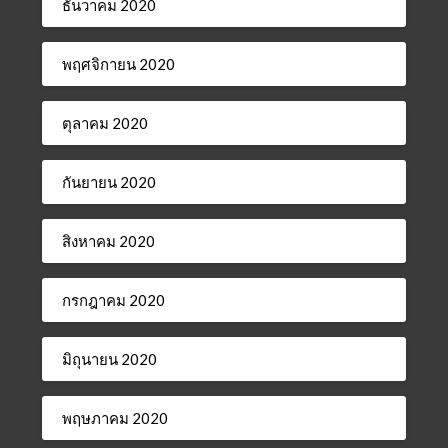
ธันวาคม 2020
พฤศจิกายน 2020
ตุลาคม 2020
กันยายน 2020
สิงหาคม 2020
กรกฎาคม 2020
มิถุนายน 2020
พฤษภาคม 2020