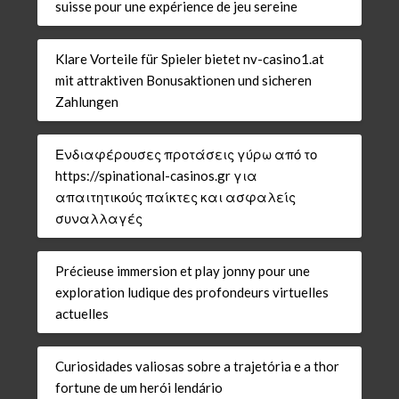
suisse pour une expérience de jeu sereine
Klare Vorteile für Spieler bietet nv-casino1.at
mit attraktiven Bonusaktionen und sicheren
Zahlungen
Ενδιαφέρουσες προτάσεις γύρω από το
https://spinational-casinos.gr για
απαιτητικούς παίκτες και ασφαλείς
συναλλαγές
Précieuse immersion et play jonny pour une
exploration ludique des profondeurs virtuelles
actuelles
Curiosidades valiosas sobre a trajetória e a thor
fortune de um herói lendário