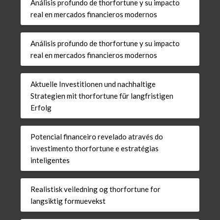
Análisis profundo de thorfortune y su impacto
real en mercados financieros modernos
Análisis profundo de thorfortune y su impacto
real en mercados financieros modernos
Aktuelle Investitionen und nachhaltige
Strategien mit thorfortune für langfristigen
Erfolg
Potencial financeiro revelado através do
investimento thorfortune e estratégias
inteligentes
Realistisk veiledning og thorfortune for
langsiktig formuevekst