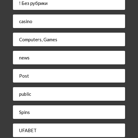
! Без рубрики
casino
Computers, Games
news
Post
public
Spins
UFABET