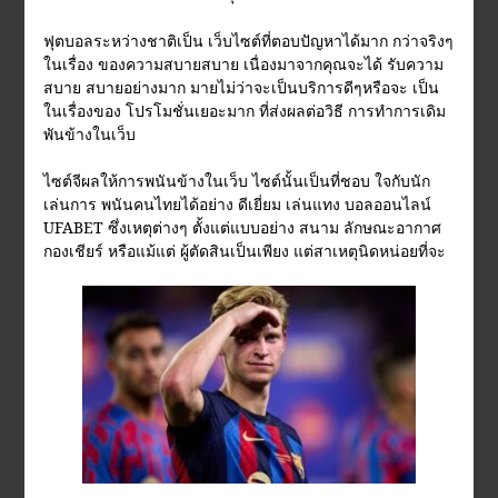
ฟุตบอลระหว่างชาติเป็น เว็บไซต์ที่ตอบปัญหาได้มาก กว่าจริงๆ
ในเรื่อง ของความสบายสบาย เนื่องมาจากคุณจะได้ รับความ
สบาย สบายอย่างมาก มายไม่ว่าจะเป็นบริการดีๆหรือจะ เป็น
ในเรื่องของ โปรโมชั่นเยอะมาก ที่ส่งผลต่อวิธี การทำการเดิม
พันข้างในเว็บ
ไซต์จีผลให้การพนันข้างในเว็บ ไซต์นั้นเป็นที่ชอบ ใจกับนัก
เล่นการ พนันคนไทยได้อย่าง ดีเยี่ยม เล่นแทง บอลออนไลน์
UFABET ซึ่งเหตุต่างๆ ตั้งแต่แบบอย่าง สนาม ลักษณะอากาศ
กองเชียร์ หรือแม้แต่ ผู้ตัดสินเป็นเพียง แต่สาเหตุนิดหน่อยที่จะ