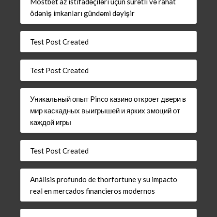
Mostbet az istifadəçiləri üçün sürətli və rahat
ödəniş imkanları gündəmi dəyişir
Test Post Created
Test Post Created
Уникальный опыт Pinco казино откроет двери в
мир каскадных выигрышей и ярких эмоций от
каждой игры
Test Post Created
Análisis profundo de thorfortune y su impacto
real en mercados financieros modernos