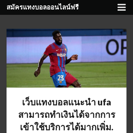
Skip
สมัครแทงบอลออนไลน์ฟรี
to
content
เว็บแทงบอลแนะนำ ufa
สามารถทำเงินได้จากการ
เข้าใช้บริการได้มากเพิ่ม.