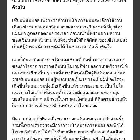
บอล มันไม่ใช่เรื่องยากเย็น แสนเข็ญอะไรเลย ค่อนข้างจะง่าย
ด้วยไป
เซียนพนันบอล เพราะว่าสำหรับนัก การพนันจะเลือกใช้งาน
เลือกเข้าชมตามสมัยนิยม จากผลงานการวิเคราะห์ ที่ถูกต้อง
แม่นยำ ถูกตลอดตอนช่วงเวลา ก่อนหน้านี้ที่ผ่านมา ผลงาน
ของเซียนเหล่านี้ สามารถที่จะช่วยให้กิตติศัพท์ ของเซียนแปลง
เป็นที่รู้จักของนักการพนันได้ ในช่วงเวลาอันเร็วทันใจ
และก็มันจะมีผลถึงรายได้ ของเซียนที่เกิดขึ้นมาจาก ส่วนแบ่ง
ของกำไรจาก การวางเดิมพัน ในเกมกีฬาบอลตามบทวิจารณ์ ที่
แม่นของเซียนนั้น ๆ รวมทั้งบางทีอาจไม่ใช่ผู้ที่เล่นบอล เก่งแต่
ว่าเซียนพนันบอล เป็นผู้ที่เล่นบอลเป็น เขาจะเป็นผู้ที่ อะไรจะ
เกิดขึ้นในเกมรวมทั้งเมื่อเกิดขึ้นแล้ว ผลของเกมจะเป็น ไปใน
แนวทางใดแล้ว ก็ทั้งหมดทั้งปวง จะมีผลต่อผลงานของกลุ่ม
บอลในเกมนั้น ๆ แม้กระนั้นหากคนใดกันแน่ ที่ติดตามข่าวแล้ว
ก็อ่านบทวิจารณ์ ของเซียนพนันบอลโดยตลอด
มีความปลอดภัยที่สุดเมื่อพวกเราจะเล่นแทงบอลแต่ว่าล่ะครั้ง
รวมทั้งพวกเราควรจะมีการวางเป้าหมายการพนันบอลเพื่อได้
โอกาสที่กำลังจะได้กำไรที่มากที่สุด พวกเราก็เลยจะต้องเลือก
การเรียนข้อมูลต่างๆแล้วก็เซียนบอลก็มีความจำเป็นกับพวกเรา