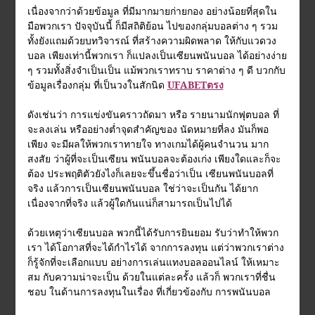
เนื่องจากว่าด้วยข้อมูล ที่มีมากมายก่ายกอง อย่างน้อยที่สุดใน
มือพวกเรา ปัจจุบันนี้ ก็มีสถิติย้อน ไปของกลุ่มบอลต่าง ๆ รวม
ทั้งยังแถมด้วยบทวิจารณ์ ที่สร้างความผิดพลาด ให้กับแวดวง
บอล เพียงเท่านี้พวกเรา ก็แปลงเป็นเซียนพนันบอล ได้อย่างง่าย
ๆ รวมทั้งสิ่งจำเป็นเป็น แม้พวกเราทราบ ราคาต่าง ๆ ดี บวกกับ
ข้อมูลเรื่องกลุ่ม ที่เป็นวงในสักนิด
UFABETตรง
ดังเช่นว่า การแข่งขันคราวถัดมา หรือ รายนามนักฟุตบอล ที่
จะลงเล่น หรืออย่างต่ำจุดสำคัญของ นัดหมายที่ลง มันก็พอ
เพียง จะมีผลให้พวกเราทายใจ ทางเกมได้ผู้คนจำนวน มาก
สงสัย ว่าผู้ที่จะเป็นเซียน พนันบอลจะต้องเก่ง เพียงใดและก็จะ
ต้อง ประพฤติตัวยังไงก็เลยจะขึ้นชื่อว่าเป็น เซียนพนันบอลที่
จริง แล้วการเป็นเซียนพนันบอล ใช่ว่าจะเป็นกัน ได้ยาก
เนื่องจากที่จริง แล้วผู้ใดกันแน่ก็สามารถเป็นไปได้
ด้วยเหตุว่าเซียนบอล พวกนี้ได้รับการยินยอม รับว่าทำให้พวก
เรา ได้โอกาสที่จะได้กำไรได้ จากการลงทุน แต่ว่าพวกเราต่าง
ก็รู้จักที่จะเลือกแบบ อย่างการเล่นแทงบอลออนไลน์ ให้เหมาะ
สม กับความน่าจะเป็น ด้วยในแต่ละครั้ง แล้วก็ พวกเราที่ชื่น
ชอบ ในด้านการลงทุนในเรื่อง ที่เกี่ยวข้องกับ การพนันบอล