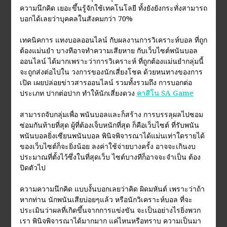
ความนึกคิด เยอะขึ้นรู้จักใช้เทคโนโลยี ทั้งยังยังกระทั่งสามารถ
บอกได้เลยว่าบุคคลในสังคมกว่า 70%
เทคนิคการ แทงบอลออนไลน์ กับผลงานการวิเคราะห์บอล ที่ถูก
ต้องแม่นยำ บางทีอาจทำความเสียหาย กับเว็บไซต์พนันบอล
ออนไลน์ ได้มากเพราะว่าการวิเคราะห์ ที่ถูกต้องแม่นยำกลุ่มนี้
จะถูกส่งต่อไปใน วงการของนักเสี่ยงโชค ด้วยหนทางของการ
เปิด เผยปล่อยข่าวสารออนไลน์ รวมทั้งรวมถึง การบอกต่อ
ประเภท ปากต่อปาก ทำให้นักเสี่ยงดวง
คาสิโน SA Game
สามารถจับกลุ่มเพื่อ พนันบอลและก็สร้าง การบรรลุผลไปซอม
ซ่อมกันท้ายที่สุด ผู้ที่ต้องเจ็บหนักที่สุด ก็คือเว็บไซต์ ที่รับพนัน
พนันบอลยิ่งเซียนพนันบอล พินิจพิจารณาได้แม่นเท่าใดรายได้
ของเว็บไซต์ก็จะยิ่งน้อย ลงค่าใช้จ่ายบางครั้ง อาจจะเกินงบ
ประมาณที่ตั้งไว้ซึ่งในที่สุดเว็บ ไซต์บางทีก็อาจจะจำเป็น ต้อง
ปิดตัวไป
ความความนึกคิด แบบงั้นบอกเลยว่าคิด ผิดมหันต์ เพราะว่าถ้า
หากท่าน นักพนันเสียบ่อยๆแล้ว หรือนักวิเคราะห์บอล ที่จะ
ประเมินว่าผลที่เกิดขึ้นจากการแข่งขัน จะเป็นอย่างไรยิ่งพวก
เรา พินิจพิจารณาได้มากมาก แค่ไหนหรือทราบ ความเป็นมา