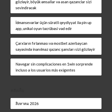
gözləyir, böyük əmsallar və asan qazanclar sizi
sevindirəcək
İdmansevərlər üçün sürətli qeydiyyat ilə pin up
app, unikal oyun təcrübəsi vəd edir
Çarxların fırlanması və mostbet azerbaycan
sayəsində inanılmaz qazanc şansları sizi gözləyir
Navegar sin complicaciones en 1win sorprende
incluso a los usuarios más exigentes
คลังเก็บ
สิงหาคม 2026