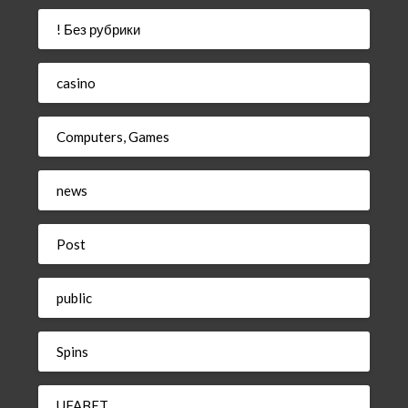
! Без рубрики
casino
Computers, Games
news
Post
public
Spins
UFABET