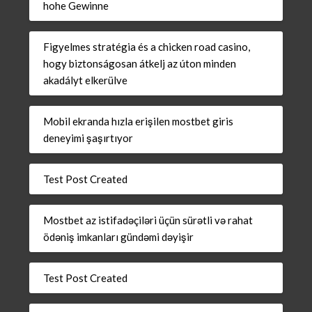
hohe Gewinne
Figyelmes stratégia és a chicken road casino,
hogy biztonságosan átkelj az úton minden
akadályt elkerülve
Mobil ekranda hızla erişilen mostbet giris
deneyimi şaşırtıyor
Test Post Created
Mostbet az istifadəçiləri üçün sürətli və rahat
ödəniş imkanları gündəmi dəyişir
Test Post Created