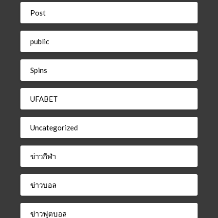
Post
public
Spins
UFABET
Uncategorized
ข่าวกีฬา
ข่าวบอล
ข่าวฟุตบอล