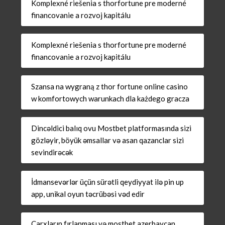
Komplexné riešenia s thorfortune pre moderné
financovanie a rozvoj kapitálu
Komplexné riešenia s thorfortune pre moderné
financovanie a rozvoj kapitálu
Szansa na wygraną z thor fortune online casino
w komfortowych warunkach dla każdego gracza
Dincəldici balıq ovu Mostbet platformasında sizi
gözləyir, böyük əmsallar və asan qazanclar sizi
sevindirəcək
İdmansevərlər üçün sürətli qeydiyyat ilə pin up
app, unikal oyun təcrübəsi vəd edir
Çarxların fırlanması və mostbet azerbaycan