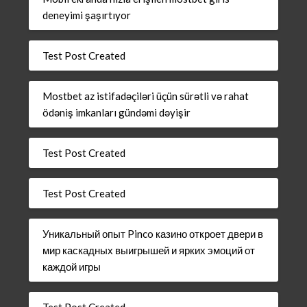
deneyimi şaşırtıyor
Test Post Created
Mostbet az istifadəçiləri üçün sürətli və rahat
ödəniş imkanları gündəmi dəyişir
Test Post Created
Test Post Created
Уникальный опыт Pinco казино откроет двери в
мир каскадных выигрышей и ярких эмоций от
каждой игры
Test Post Created