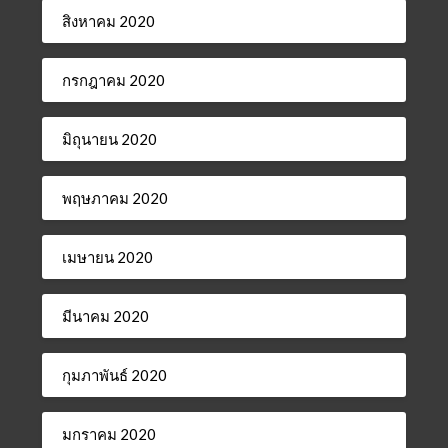
สิงหาคม 2020
กรกฎาคม 2020
มิถุนายน 2020
พฤษภาคม 2020
เมษายน 2020
มีนาคม 2020
กุมภาพันธ์ 2020
มกราคม 2020