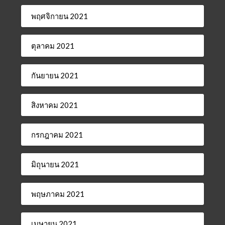
พฤศจิกายน 2021
ตุลาคม 2021
กันยายน 2021
สิงหาคม 2021
กรกฎาคม 2021
มิถุนายน 2021
พฤษภาคม 2021
เมษายน 2021