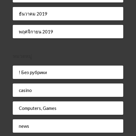
ธันวาคม 2019
พฤศจิกายน 2019
หมวดหมู่
! Без рубрики
casino
Computers, Games
news