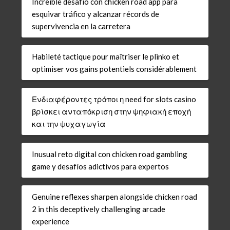
Increíble desafío con chicken road app para
esquivar tráfico y alcanzar récords de
supervivencia en la carretera
Habileté tactique pour maîtriser le plinko et
optimiser vos gains potentiels considérablement
Ενδιαφέροντες τρόποι η need for slots casino
βρίσκει ανταπόκριση στην ψηφιακή εποχή
και την ψυχαγωγία
Inusual reto digital con chicken road gambling
game y desafíos adictivos para expertos
Genuine reflexes sharpen alongside chicken road
2 in this deceptively challenging arcade
experience