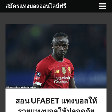
Skip
สมัครแทงบอลออนไลน์ฟรี
to
content
สอน UFABET แทงบอลให้
รวยแทงบอลให้ปลอดภัย