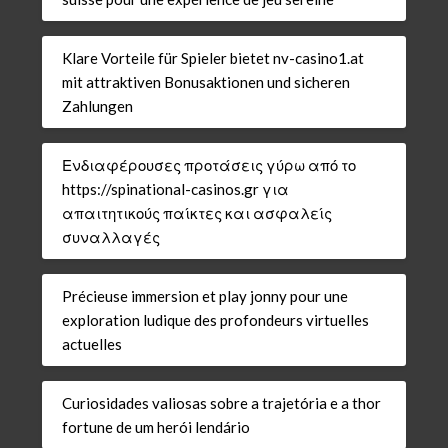
Klare Vorteile für Spieler bietet nv-casino1.at
mit attraktiven Bonusaktionen und sicheren
Zahlungen
Ενδιαφέρουσες προτάσεις γύρω από το
https://spinational-casinos.gr για
απαιτητικούς παίκτες και ασφαλείς
συναλλαγές
Précieuse immersion et play jonny pour une
exploration ludique des profondeurs virtuelles
actuelles
Curiosidades valiosas sobre a trajetória e a thor
fortune de um herói lendário