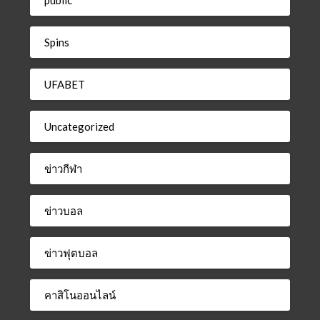
Spins
UFABET
Uncategorized
ข่าวกีฬา
ข่าวบอล
ข่าวฟุตบอล
คาสิโนออนไลน์