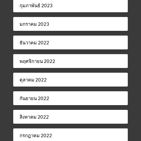
กุมภาพันธ์ 2023
มกราคม 2023
ธันวาคม 2022
พฤศจิกายน 2022
ตุลาคม 2022
กันยายน 2022
สิงหาคม 2022
กรกฎาคม 2022