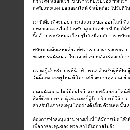
ก็ว่าได้มาเลือกเข้าใช้ บริการกับเว็บของ พวกเราไม
สงสัยแทงแทง บอลออนไลน์ จำเป็นต้อง ไปรับที่ให้ 
เราที่เดียวที่จะมอบ การเล่นแทง บอลออนไลน์ ที่
แทง บอลออนไลน์สำหรับ คุณกันอย่าง ทีเดียวได้รั
นี้แล้วการพนันบอล ใหม่ๆไม่เหมือนกับการ พนัน
พนันบอลต้นแบบเดียว ที่พวกเรา สามารถกระทำ
ของการพนันบอล ในเวลาที่ ตนกำลัง เริ่มจะมีการป
ความรู้ สำหรับการพินิจ พิจารณาสำหรับผู้ที่เป็น ผ
วันนี้แทงบอลคู่ไหน ดี โอกาสที่ จะบรรลุความ ส
เกมพนันออน ไลน์มีอะไรบ้าง เกมพนันออน ไลน์ที่ไ
สิ่งที่ต้องการของผู้เล่น และก็ผู้รับ บริการที่ให
สำหรับในการลงทุน ได้อย่างดี เยี่ยมด้วยเหตุ น
ต้องการทำลงทุนผ่าน ทางเว็บที่ ได้มีการเปิด 
เพื่อการลงทุนของ พวกเราได้โอกาสไปถึง