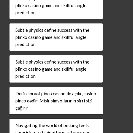
plinko casino game and skillful angle
prediction
Subtle physics define success with the
plinko casino game and skillful angle
prediction
Subtle physics define success with the
plinko casino game and skillful angle
prediction
Dərin sərvət pinco casino ilə açılır, casino
pinco qədim Misir simvollarının sirri sizi
çağırır
Navigating the world of betting feels
surprisingly straightforward once you