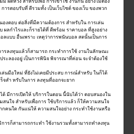
่มี ผิดหวัง สำหรับเพื่อ การเข้าใช้ งานกัน อย่างไม่ต้อง
การตอบรับที่ ดีรวมทั้ง เป็นเว็บไซต์ ของเว็บ ของพวก
สนองตอบ ต่อสิ่งที่มีความต้องการ สำหรับใน การเล่น
บ ผลกำไรและก็รายได้ที่ ดีพร้อม ราคาบอล ที่สูงอย่าง
บอลแบบ อื่นเพราะ เหตุว่าการพนันบอล สดนั้นเป็นการ
 การลงทุนแล้วก็สามารถ กระทำการใช้ งานในลักษณะ
ระลองอยู่ เป็นการพินิจ พิจารณาที่ค่อน จะจำต้องใช้
ู้เล่นมือใหม่ ที่ยังไม่เคยมีประสบ การณ์สำหรับ ในก็ได้
ำเร็จสำ หรับในการ ลงทุนที่ออกจะยาก
ด้ มีการเปิดให้ บริการในตอน นี้นับได้ว่า ตอบสนองใน
้ ความสนใจ สำหรับเพื่อการ ใช้บริการแล้ว ก็ให้ความสนใจ
ั้นหากคนใด กันแน่ให้ ความสนใจอย่าง กระทำใช้งานหรือ
ให้บริการก็สามารถกระทำ ใช้งานรวมทั้งสามารถทำลงทุน