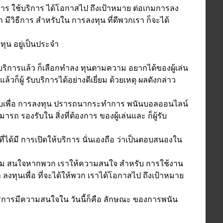
การ ใช้บริการ ได้โอกาสไป ถึงเป้าหมาย ต่อเกมการลง
รา มีวิธีการ สำหรับใน การลงทุน ที่ดีพวกเรา ก็จะได้
ุน อยู่เป็นประจำ
้ บริการแล้ว ก็เลือกทำลง ทุนตามความ อยากได้ของผู้เล่น
้วก็ผู้ รับบริการได้อย่างดีเยี่ยม ด้วยเหตุ ผลดังกล่าว
หรับเพื่อ การลงทุน ปรารถนากระทำการ พนันบอลออนไลน์
 รองรับใน สิ่งที่ต้องการ ของผู้เล่นและ ก็ผู้รับ
่ได้มี การเปิดให้บริการ นั่นเองถือ ว่าเป็นตอบสนองใน
ี่ให้ความ สนใจหากพวก เราให้ความสนใจ สำหรับ การใช้งาน
ทุนเพื่อ ที่จะได้ให้พวก เราได้โอกาสไป ถึงเป้าหมาย
 บริการมีความสนใจใน วันนี้ก็คือ ลักษณะ ของการพนัน