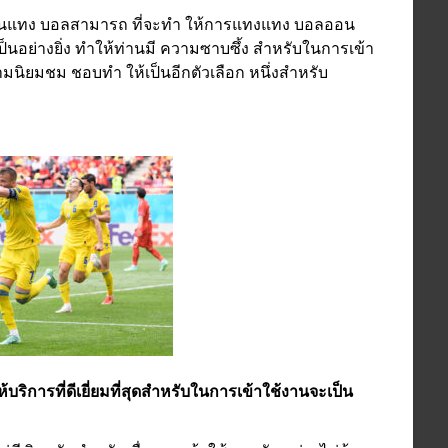
ล่นแทง บอลสามารถ ที่จะทำ ให้การแทงแทง บอลออน
ป็นอย่างยิ่ง ทำให้ท่านมี ความซาบซึ้ง สำหรับในการเข้า
ความนิยมชม ชอบทำ ให้เป็นอีกตัวเลือก หนึ่งสำหรับ
ให้บริการที่ดีเยี่ยมที่สุดสำหรับในการเข้าใช้งานจะเป็น