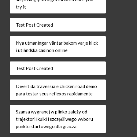
try it
Test Post Created
Nya utmaningar väntar bakom varje klick
i utländska casinon online
Test Post Created
Divertida travessia e chicken road demo
para testar seus reflexos rapidamente
Szansa wygranej w plinko zależy od
trajektorii kulki i szczęśliwego wyboru
punktu startowego dla gracza