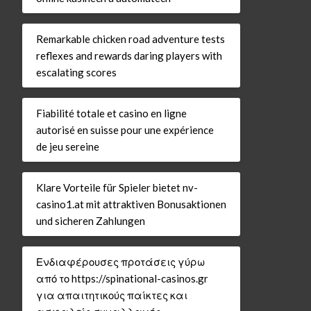
Remarkable chicken road adventure tests
reflexes and rewards daring players with
escalating scores
Fiabilité totale et casino en ligne
autorisé en suisse pour une expérience
de jeu sereine
Klare Vorteile für Spieler bietet nv-
casino1.at mit attraktiven Bonusaktionen
und sicheren Zahlungen
Ενδιαφέρουσες προτάσεις γύρω
από το https://spinational-casinos.gr
για απαιτητικούς παίκτες και