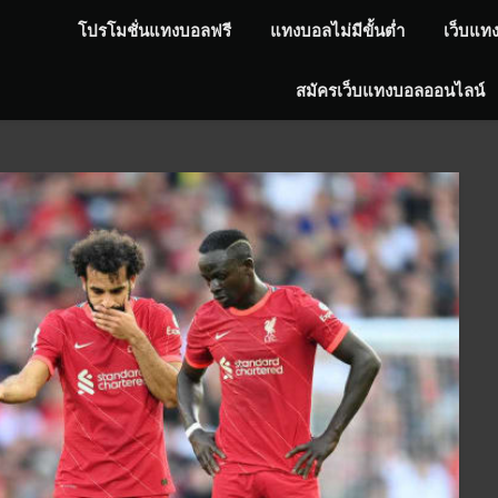
โปรโมชั่นแทงบอลฟรี
แทงบอลไม่มีขั้นต่ำ
เว็บแ
สมัครเว็บแทงบอลออนไลน์