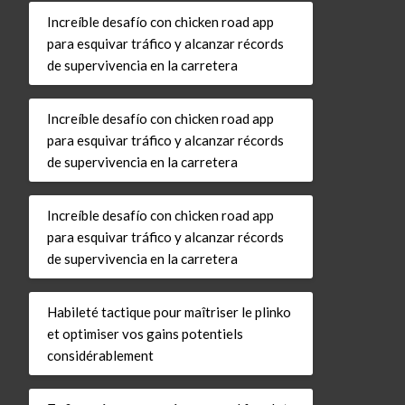
Increíble desafío con chicken road app
para esquivar tráfico y alcanzar récords
de supervivencia en la carretera
Increíble desafío con chicken road app
para esquivar tráfico y alcanzar récords
de supervivencia en la carretera
Increíble desafío con chicken road app
para esquivar tráfico y alcanzar récords
de supervivencia en la carretera
Habileté tactique pour maîtriser le plinko
et optimiser vos gains potentiels
considérablement