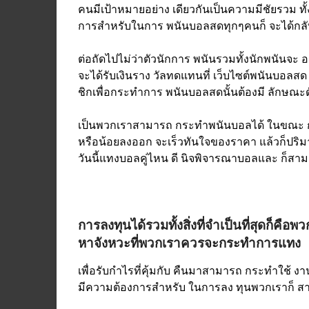
คนมีเป้าหมายอย่าง เดียวกันเป็นความมีชัยรวม ทั้ง
การสำหรับในการ พนันบอลสดทุกๆคนก็ จะได้กลับเ
ต่อถัดไปไม่ว่าตัวนักการ พนันรวมทั้งนักพนันจะ
จะได้รับเงินราง วัลทดแทนที่ เว็บไซต์พนันบอล
ชิกเพื่อกระทำการ พนันบอลสดนั้นต้องมี ลักษณะด
เป็นพวกเราสามารถ กระทำพนันบอลได้ ในขณะ กำลัง
หรือน้อยลงออก จะเร็วทันใจของราคา แล้วก็ปริมาณ
วันนี้แทงบอลคู่ไหน ดี นิจพิจารณาบอลและ ก็สา
การลงทุนได้รวมทั้งสิ่งที่จำเป็นที่สุดก็คื
หาจังหวะที่พวกเราควรจะกระทำการแทง
เพื่อรับกำไรที่คุ้มกับ คืนมาสามารถ กระทำใช้ งา
มีความต้องการสำหรับ ในการลง ทุนพวกเราก็ สา