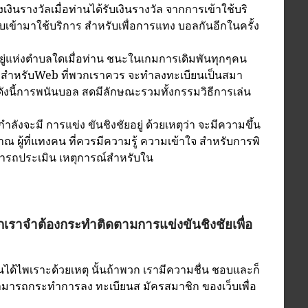
เงินรางวัลเมื่อท่านได้รับเงินรางวัล จากการเข้าใช้บริ
ข้ามาใช้บริการ สำหรับเพื่อการแทง บอลกันอีกในครั้ง
 อยู่แห่งตำบลใดเมื่อท่าน ชนะในเกมการเดิมพันทุกๆคน
สด สำหรับWeb ที่พวกเราควร จะทำลงทะเบียนเป็นสมา
ังนี้การพนันบอล สดมีลักษณะรวมทั้งกรรมวิธีการเล่น
จะมี การแข่ง ขันชิงชัยอยู่ ด้วยเหตุว่า จะมีความขึ้น
 ผู้ที่แทงคน ที่ควรมีความรู้ ความเข้าใจ สำหรับการพิ
มารถประเมิน เหตุการณ์สำหรับใน
อพวกเราจำต้องกระทำติดตามการแข่งขันชิงชัยเพื่อ
นได้ไพเราะด้วยเหตุ นั้นถ้าพวก เรามีความชื่น ชอบและก็
มารถกระทำการลง ทะเบียนส มัครสมาชิก ของเว็บเพื่อ