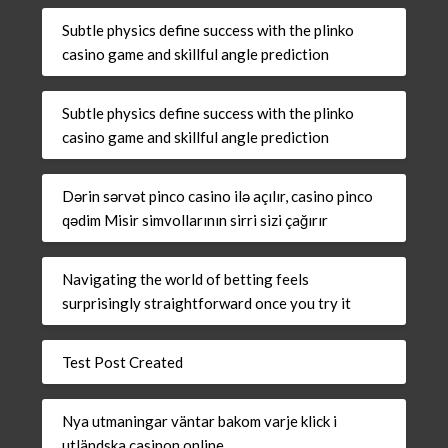
Subtle physics define success with the plinko
casino game and skillful angle prediction
Subtle physics define success with the plinko
casino game and skillful angle prediction
Dərin sərvət pinco casino ilə açılır, casino pinco
qədim Misir simvollarının sirri sizi çağırır
Navigating the world of betting feels
surprisingly straightforward once you try it
Test Post Created
Nya utmaningar väntar bakom varje klick i
utländska casinon online