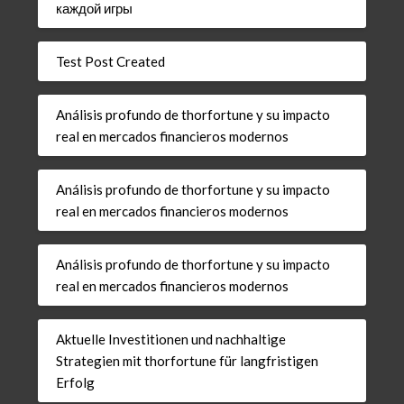
каждой игры
Test Post Created
Análisis profundo de thorfortune y su impacto
real en mercados financieros modernos
Análisis profundo de thorfortune y su impacto
real en mercados financieros modernos
Análisis profundo de thorfortune y su impacto
real en mercados financieros modernos
Aktuelle Investitionen und nachhaltige
Strategien mit thorfortune für langfristigen
Erfolg