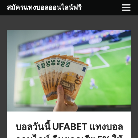
Skip
สมัครแทงบอลออนไลน์ฟรี
to
content
บอลวันนี้ UFABET แทงบอล