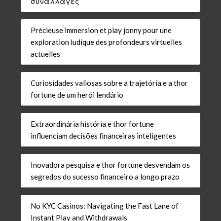
συναλλαγές
Précieuse immersion et play jonny pour une
exploration ludique des profondeurs virtuelles
actuelles
Curiosidades valiosas sobre a trajetória e a thor
fortune de um herói lendário
Extraordinária história e thor fortune
influenciam decisões financeiras inteligentes
Inovadora pesquisa e thor fortune desvendam os
segredos do sucesso financeiro a longo prazo
No KYC Casinos: Navigating the Fast Lane of
Instant Play and Withdrawals