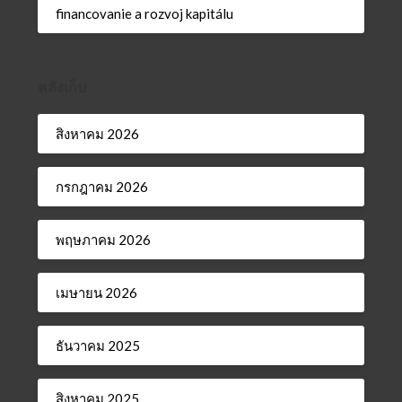
financovanie a rozvoj kapitálu
คลังเก็บ
สิงหาคม 2026
กรกฎาคม 2026
พฤษภาคม 2026
เมษายน 2026
ธันวาคม 2025
สิงหาคม 2025