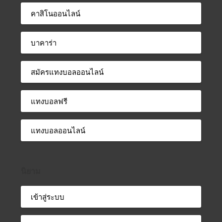
คาสิโนออนไลน์
บาคาร่า
สมัครแทงบอลออนไลน์
แทงบอลฟรี
แทงบอลออนไลน์
นิยาม
เข้าสู่ระบบ