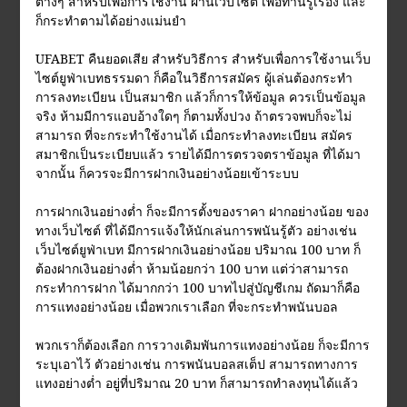
ต่างๆ สำหรับเพื่อการใช้งาน ผ่านเว็บไซต์ เพื่อท่านรู้เรื่อง และ
ก็กระทำตามได้อย่างแม่นยำ
UFABET คืนยอดเสีย สำหรับวิธีการ สำหรับเพื่อการใช้งานเว็บ
ไซต์ยูฟ่าเบทธรรมดา ก็คือในวิธีการสมัคร ผู้เล่นต้องกระทำ
การลงทะเบียน เป็นสมาชิก แล้วก็การให้ข้อมูล ควรเป็นข้อมูล
จริง ห้ามมีการแอบอ้างใดๆ ก็ตามทั้งปวง ถ้าตรวจพบก็จะไม่
สามารถ ที่จะกระทำใช้งานได้ เมื่อกระทำลงทะเบียน สมัคร
สมาชิกเป็นระเบียบแล้ว รายได้มีการตรวจตราข้อมูล ที่ได้มา
จากนั้น ก็ควรจะมีการฝากเงินอย่างน้อยเข้าระบบ
การฝากเงินอย่างต่ำ ก็จะมีการตั้งของราคา ฝากอย่างน้อย ของ
ทางเว็บไซต์ ที่ได้มีการแจ้งให้นักเล่นการพนันรู้ตัว อย่างเช่น
เว็บไซต์ยูฟ่าเบท มีการฝากเงินอย่างน้อย ปริมาณ 100 บาท ก็
ต้องฝากเงินอย่างต่ำ ห้ามน้อยกว่า 100 บาท แต่ว่าสามารถ
กระทำการฝาก ได้มากกว่า 100 บาทไปสู่บัญชีเกม ถัดมาก็คือ
การแทงอย่างน้อย เมื่อพวกเราเลือก ที่จะกระทำพนันบอล
พวกเราก็ต้องเลือก การวางเดิมพันการแทงอย่างน้อย ก็จะมีการ
ระบุเอาไว้ ตัวอย่างเช่น การพนันบอลสเต็ป สามารถทางการ
แทงอย่างต่ำ อยู่ที่ปริมาณ 20 บาท ก็สามารถทำลงทุนได้แล้ว