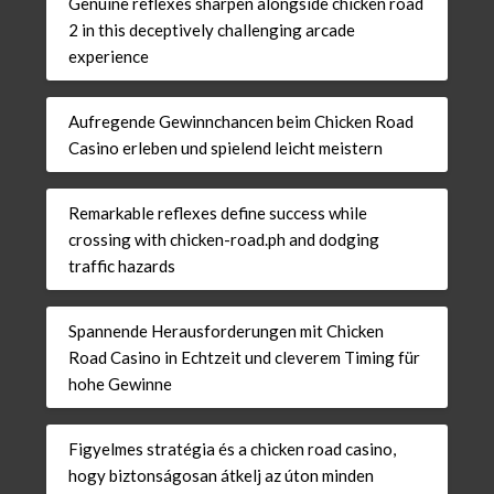
Genuine reflexes sharpen alongside chicken road
2 in this deceptively challenging arcade
experience
Aufregende Gewinnchancen beim Chicken Road
Casino erleben und spielend leicht meistern
Remarkable reflexes define success while
crossing with chicken-road.ph and dodging
traffic hazards
Spannende Herausforderungen mit Chicken
Road Casino in Echtzeit und cleverem Timing für
hohe Gewinne
Figyelmes stratégia és a chicken road casino,
hogy biztonságosan átkelj az úton minden