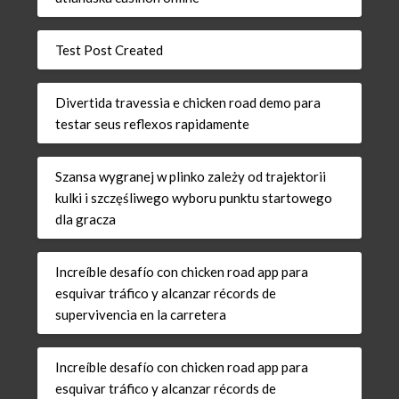
Test Post Created
Divertida travessia e chicken road demo para
testar seus reflexos rapidamente
Szansa wygranej w plinko zależy od trajektorii
kulki i szczęśliwego wyboru punktu startowego
dla gracza
Increíble desafío con chicken road app para
esquivar tráfico y alcanzar récords de
supervivencia en la carretera
Increíble desafío con chicken road app para
esquivar tráfico y alcanzar récords de