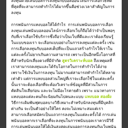
ลงทุนด้วยเล่นบอลการลงทุนกับบอลออนไลน์การเลือกวิธีที่ดี
ที่สุดที่จะสามารถทำกำไรได้มากขึ้นคือช่วงเวลาสำคัญในการ
ลงทุน
การพนันการแทงบอลให้ได้กำไร การเล่นพนันบอลการเลือก
ลงทุนเล่นพนันบอลออนไลน์การเลือกเว็บก็ถือได้ว่าจำเป็นพอๆ
กับที่เราเลือกใช้บริการซึ่งถือว่าเป็นเว็บที่ดีและเราต้องเรียนรู้
ในแบบของเรา จะเลือกแบบอย่างในการลงทุนแต่ละครั้ง เช่น
การเลือกลงทุนกับบอลสเต็ปที่จะเป็นแถวสร้างกำไรให้เราใน
แต่ละครั้งไม่ยากเกินความสามารถ เพราะเป็นอีกหนึ่งโอกาสที่
ดีสำหรับนักเสี่ยงดวงที่มีจำกัด
สูตรวิเคราะห์บอล
ถึงเหตุผลที่
เราสามารถลงทุนและได้รับโอกาสในการทำกำไรได้ง่าย
เพราะใช้เงินในการลงทุน ไม่มากแต่สามารถทำกำไรได้หลาย
เท่าตัว แต่การแทงบอลส่วนใหญ่ที่เราจะเลือกใช้ในแต่ละครั้ง
นั้นเราจะต้องเลือกที่จะต้องวิเคราะห์ข้อมูลที่มีส่วนในการ
ตัดสินใจเสียก่อน และจะไม่มีอะไรตายตัว เพราะ แนวทางการ
แทงบอลแต่ละคนก็จะนิยมกันไปคนละแบบ
แทงบอล สองฝั่ง
วิธีการเดิมพันฟุตบอลบางวิธีเหมาะสำหรับนักลงทุนที่มีบุคลิก
ต่างกัน จะเป็นตัวอย่างให้ใคร คงจะไม่เหมาะสมแต่เรา
สามารถเลือกสมัครเป็นแถวการลงทุนในแต่ละครั้งได้ การเล่น
พนันบอลหากเราเลือกที่จะลงทุนในการพนันบอลเราควรมีวิธี
การเล่นพนันบอลให้ได้เงินสูงสุดเล่นบอลการลงทุนกับเว็บพนัน