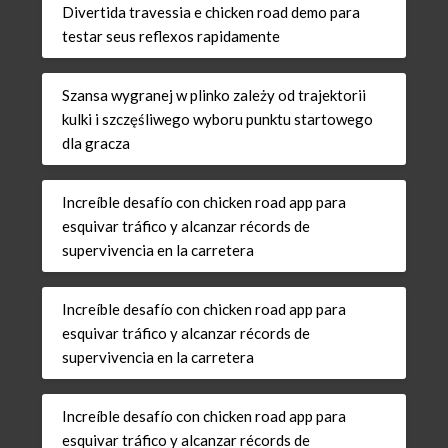
Divertida travessia e chicken road demo para
testar seus reflexos rapidamente
Szansa wygranej w plinko zależy od trajektorii
kulki i szczęśliwego wyboru punktu startowego
dla gracza
Increíble desafío con chicken road app para
esquivar tráfico y alcanzar récords de
supervivencia en la carretera
Increíble desafío con chicken road app para
esquivar tráfico y alcanzar récords de
supervivencia en la carretera
Increíble desafío con chicken road app para
esquivar tráfico y alcanzar récords de