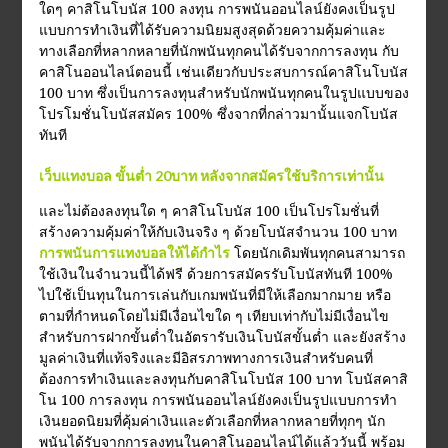
ใดๆ คาสิโนโบนัส 100 ลงทุน การพนันออนไลน์ยังคงเป็นรูป
แบบการทำเงินที่ได้รับความนิยมสูงสุดด้วยความคุ้มค่าและ
ทางเลือกที่หลากหลายที่นักพนันทุกคนได้รับจากการลงทุน กับ
คาสิโนออนไลน์ตอนนี้ เช่นเดียวกับประสบการณ์คาสิโนโบนัส
100 บาท ซึ่งเป็นการลงทุนสำหรับนักพนันทุกคนในรูปแบบของ
โปรโมชั่นโบนัสสมัคร 100% ซึ่งจากที่กล่าวมานั้นแจกโบนัส
ทันที
เว็บแทงบอล ขั้นต่ำ 20บาท หลังจากสมัครใช้บริการเท่านั้น
และไม่ต้องลงทุนใด ๆ คาสิโนโบนัส 100 เป็นโปรโมชั่นที่
สร้างความคุ้มค่าให้กับเงินจริง ๆ ด้วยโบนัสจำนวน 100 บาท
การพนันการแทงบอลให้ได้กำไร
โดยนักเดิมพันทุกคนสามารถ
ใช้เงินในจำนวนนี้ได้ฟรี ด้วยการสมัครรับโบนัสทันที 100%
ไปใช้เป็นทุนในการเล่นกับเกมพนันที่มีให้เลือกมากมาย หรือ
ตามที่กำหนดโดยไม่มีเงื่อนไขใด ๆ เทียบเท่ากับไม่มีเงื่อนไข
สำหรับการฝากขั้นต่ำในอัตรารับเงินโบนัสขั้นต่ำ และยังสร้าง
มูลค่าเงินที่แท้จริงและมีอิสรภาพทางการเงินสำหรับคนที่
ต้องการทำเงินและลงทุนกับคาสิโนโบนัส 100 บาท โบนัสคาสิ
โน 100 การลงทุน การพนันออนไลน์ยังคงเป็นรูปแบบการทำ
เงินยอดนิยมที่คุ้มค่าเงินและตัวเลือกที่หลากหลายที่ทุกๆ นัก
พนันได้รับจากการลงทุนในคาสิโนออนไลน์ได้แล้ววันนี้ พร้อม