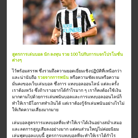
สูตรการเล่นบอล นัก ลงทุน รวย 100 ไปกับการแจกโปรโมชั่น
ต่างๆ
ไว้พร้อมสรรพ ซึ่งรวมถึงความยอดเยี่ยมเชิงปฏิบัติที่เหนือกว่า
และน่านับถือ
รวยจากการพนัน
หรือความชัดเจนหรือความ
มั่นคงของเว็บเล่นบอล ซึ่งการ แทงบอลออนไลน์ แต่ละครั้ง
เราต้องหวัง ซึ่งถ้าเราอยากได้กำไรมาก ๆ เราก็คงต้องใช้เงิน
มากตามไปด้วยการเล่นพนันบอลและการแทงบอลออนไลน์ก็
ทำให้เรามีโอกาสทำเงินได้ แต่เราต้องรู้จักเล่นพนันอย่างไรไม่
ให้เกิดความเสี่ยงมากมาย
เล่นบอลสูตรการแทงบอลที่จะทำให้เราได้เงินอย่างสม่ำเสมอ
และลดการสูญเสียลงอย่างมาก แต่คนส่วนใหญ่ไม่ค่อยนิยม
เล่นฟุตบอลแบบนี้ สูตรการแทงบอลที่จะทำให้เราได้กำไร