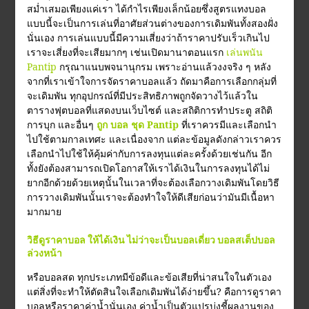
สม่ำเสมอเพียงแค่เรา ได้กำไรเพียงเล็กน้อยซึ่งสูตรแทงบอล
แบบนี้จะเป็นการเล่นที่อาศัยส่วนต่างของการเดิมพันทั้งสองฝั่ง
นั่นเอง การเล่นแบบนี้มีความเสี่ยงว่าถ้าราคาปรับเร็วเกินไป
เราจะเสี่ยงที่จะเสียมากๆ เช่นเปิดมานาตอนแรก
เล่นพนัน
Pantip
กรุณาแนบพจนานุกรม เพราะอ่านแล้วงงจริง ๆ หลัง
จากที่เราเข้าใจการจัดราคาบอลแล้ว ถัดมาคือการเลือกกลุ่มที่
จะเดิมพัน ทุกอุปกรณ์ที่มีประสิทธิภาพถูกจัดวางไว้แล้วใน
ตารางฟุตบอลที่แสดงบนเว็บไซต์ และสถิติการทำประตู สถิติ
การบุก และอื่นๆ
ถูก บอล ชุด Pantip
ที่เราควรมีและเลือกนำ
ไปใช้ตามกาลเทศะ และเนื่องจาก แต่ละข้อมูลดังกล่าวเราควร
เลือกนำไปใช้ให้คุ้มค่ากับการลงทุนแต่ละครั้งด้วยเช่นกัน อีก
ทั้งยังต้องสามารถเปิดโอกาสให้เราได้เงินในการลงทุนได้ไม่
ยากอีกด้วยด้วยเหตุนั้นในเวลาที่จะต้องเลือกวางเดิมพันโดยวิธี
การวางเดิมพันนั้นเราจะต้องทำใจให้ดีเสียก่อนว่ามันมีเนื้อหา
มากมาย
วิธีดูราคาบอล ให้ได้เงิน ไม่ว่าจะเป็นบอลเดี่ยว บอลสเต็ปบอล
ล่วงหน้า
หรือบอลสด ทุกประเภทมีข้อดีและข้อเสียที่น่าสนใจในตัวเอง
แต่สิ่งที่จะทำให้ตัดสินใจเลือกเดิมพันได้ง่ายขึ้น? คือการดูราคา
บอลหรือราคาค่าน้ำนั่นเอง ค่าน้ำเป็นตัวแปรบ่งชี้ผลงานของ