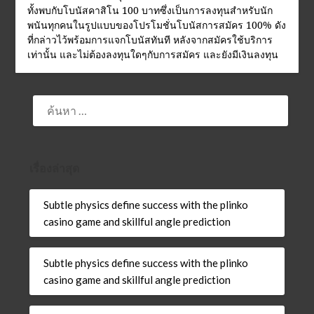
ทั้งพบกับโบนัสคาสิโน 100 บาทซึ่งเป็นการลงทุนสำหรับนัก
พนันทุกคนในรูปแบบของโปรโมชั่นโบนัสการสมัคร 100% ดัง
ที่กล่าวไว้พร้อมการแจกโบนัสทันที หลังจากสมัครใช้บริการ
เท่านั้น และไม่ต้องลงทุนใดๆกับการสมัคร และยังมีเงินลงทุน
ค้นหา
สำหรับ:
เรื่องล่าสุด
Subtle physics define success with the plinko
casino game and skillful angle prediction
Subtle physics define success with the plinko
casino game and skillful angle prediction