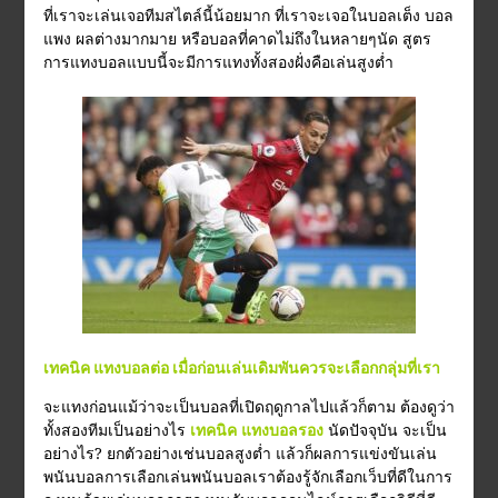
ที่เราจะเล่นเจอทีมสไตล์นี้น้อยมาก ที่เราจะเจอในบอลเต็ง บอล
แพง ผลต่างมากมาย หรือบอลที่คาดไม่ถึงในหลายๆนัด สูตร
การแทงบอลแบบนี้จะมีการแทงทั้งสองฝั่งคือเล่นสูงต่ำ
เทคนิค แทงบอลต่อ เมื่อก่อนเล่นเดิมพันควรจะเลือกกลุ่มที่เรา
จะแทงก่อนแม้ว่าจะเป็นบอลที่เปิดฤดูกาลไปแล้วก็ตาม ต้องดูว่า
ทั้งสองทีมเป็นอย่างไร
เทคนิค แทงบอลรอง
นัดปัจจุบัน จะเป็น
อย่างไร? ยกตัวอย่างเช่นบอลสูงต่ำ แล้วก็ผลการแข่งขันเล่น
พนันบอลการเลือกเล่นพนันบอลเราต้องรู้จักเลือกเว็บที่ดีในการ