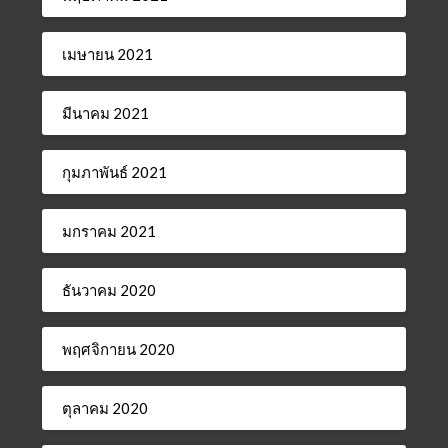
เมษายน 2021
มีนาคม 2021
กุมภาพันธ์ 2021
มกราคม 2021
ธันวาคม 2020
พฤศจิกายน 2020
ตุลาคม 2020