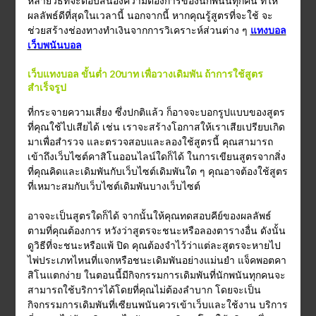
หลายวิธีที่จะตอบสนองความต้องการของนักพนันทุกคน ที่ให้
ผลลัพธ์ดีที่สุดในเวลานี้ นอกจากนี้ หากคุณรู้สูตรที่จะใช้ จะ
ช่วยสร้างช่องทางทำเงินจากการวิเคราะห์ส่วนต่าง ๆ
แทงบอล
เว็บพนันบอล
เว็บแทงบอล ขั้นต่ำ 20บาท เพื่อวางเดิมพัน ถ้าการใช้สูตร
สำเร็จรูป
ที่กระจายความเสี่ยง ซึ่งปกติแล้ว ก็อาจจะบอกรูปแบบของสูตร
ที่คุณใช้ไปเสียได้ เช่น เราจะสร้างโอกาสให้เราเสียเปรียบเกิด
มาเพื่อสำรวจ และตรวจสอบและลองใช้สูตรนี้ คุณสามารถ
เข้าถึงเว็บไซต์คาสิโนออนไลน์ใดก็ได้ ในการเขียนสูตรจากสิ่ง
ที่คุณคิดและเดิมพันกับเว็บไซต์เดิมพันใด ๆ คุณอาจต้องใช้สูตร
ที่เหมาะสมกับเว็บไซต์เดิมพันบางเว็บไซต์
อาจจะเป็นสูตรใดก็ได้ จากนั้นให้คุณทดสอบคีย์ของผลลัพธ์
ตามที่คุณต้องการ หวังว่าสูตรจะชนะหรือลองตารางอื่น ดังนั้น
ดูวิธีที่จะชนะหรือแพ้ ปิด คุณต้องจำไว้ว่าแต่ละสูตรจะหายไป
ไพ่ประเภทไหนที่แจกหรือชนะเดิมพันอย่างแม่นยำ แจ็คพอตคา
สิโนแตกง่าย ในตอนนี้มีกิจกรรมการเดิมพันที่นักพนันทุกคนจะ
สามารถใช้บริการได้โดยที่คุณไม่ต้องลำบาก โดยจะเป็น
กิจกรรมการเดิมพันที่เซียนพนันควรเข้าเว็บและใช้งาน บริการ