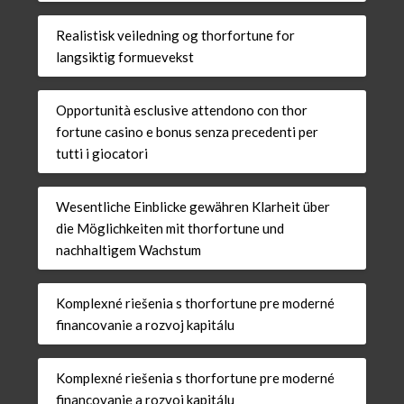
Realistisk veiledning og thorfortune for
langsiktig formuevekst
Opportunità esclusive attendono con thor
fortune casino e bonus senza precedenti per
tutti i giocatori
Wesentliche Einblicke gewähren Klarheit über
die Möglichkeiten mit thorfortune und
nachhaltigem Wachstum
Komplexné riešenia s thorfortune pre moderné
financovanie a rozvoj kapitálu
Komplexné riešenia s thorfortune pre moderné
financovanie a rozvoj kapitálu