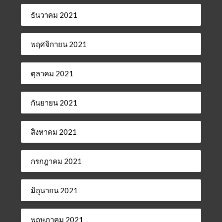
ธันวาคม 2021
พฤศจิกายน 2021
ตุลาคม 2021
กันยายน 2021
สิงหาคม 2021
กรกฎาคม 2021
มิถุนายน 2021
พฤษภาคม 2021