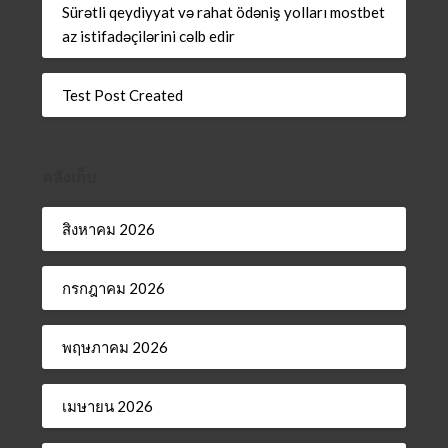
Sürətli qeydiyyat və rahat ödəniş yolları mostbet
az istifadəçilərini cəlb edir
Test Post Created
คลังเก็บ
สิงหาคม 2026
กรกฎาคม 2026
พฤษภาคม 2026
เมษายน 2026