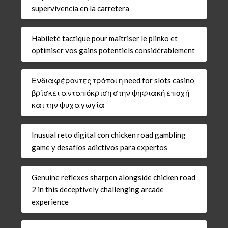
supervivencia en la carretera
Habileté tactique pour maîtriser le plinko et
optimiser vos gains potentiels considérablement
Ενδιαφέροντες τρόποι η need for slots casino
βρίσκει ανταπόκριση στην ψηφιακή εποχή
και την ψυχαγωγία
Inusual reto digital con chicken road gambling
game y desafíos adictivos para expertos
Genuine reflexes sharpen alongside chicken road
2 in this deceptively challenging arcade
experience