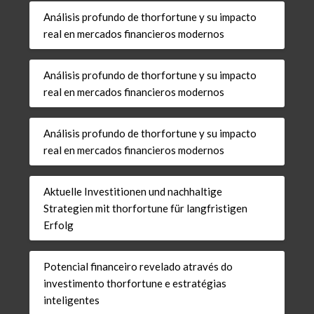
Análisis profundo de thorfortune y su impacto
real en mercados financieros modernos
Análisis profundo de thorfortune y su impacto
real en mercados financieros modernos
Análisis profundo de thorfortune y su impacto
real en mercados financieros modernos
Aktuelle Investitionen und nachhaltige
Strategien mit thorfortune für langfristigen
Erfolg
Potencial financeiro revelado através do
investimento thorfortune e estratégias
inteligentes